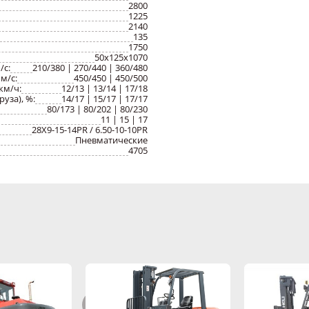
2800
1225
Удобство обслуживания:
легкий доступ к электрооборудованию и ги
2140
под сиденьем, простая диагностика неисправностей и переключение
135
интерфейса на китайский/английский язык.
1750
50x125x1070
/с:
210/380 | 270/440 | 360/480
м/с:
450/450 | 450/500
км/ч:
12/13 | 13/14 | 17/18
уза), %:
14/17 | 15/17 | 17/17
80/173 | 80/202 | 80/230
11 | 15 | 17
28X9-15-14PR / 6.50-10-10PR
Пневматические
4705