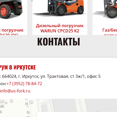
Дизельный погрузчик
 погрузчик
Газ/б
WARUN CPCD25 K2
D120-(06)
погру
КОНТАКТЫ
CPQ
В наличии
аличии
Грузоподъёмность,
В 
Узнать цену
кг:
2500
сть,
ь цену
Высота подъёма
12000
Грузоподъём
Узн
вил, мм:
7500
а,
кг:
УМ В ИРКУТСКЕ
Марка:
WARUN
2000-6500
Тип двигател
Дизель
Высота подъ
HELI
 664024, г. Иркутск, ул. Трактовая, ст 3ж/1, офис 5
мм:
Марка:
он:
+7 (3952) 78-84-72
info@us-fork.ru
38
хника и спецавтомобили в Иркутске