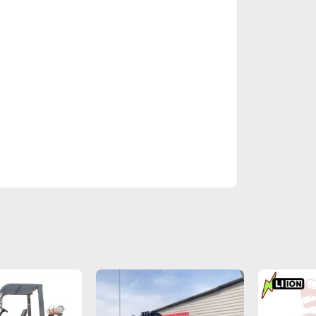
дравлике