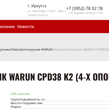
г. Иркутск
+7 (3952) 78 02 78
ул. Трактовая, ст 3ж/1, офис 5
По будням с 8:00 до 17:00
info@us-fork.ru
омпании
Новости
узчики
Электропогрузчик WARUN
Электропогрузчик WARUN CPD38 K2 
К WARUN CPD38 K2 (4-Х ОП
В наличии
Грузоподъёмность, кг:
Высота подъёма, мм:
Марка: