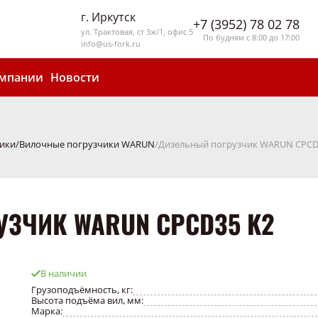
г. Иркутск
+7 (3952) 78 02 78
ул. Трактовая, ст 3ж/1, офис 5
По будням с 8:00 до 17:00
info@us-fork.ru
омпании
Новости
ики
Вилочные погрузчики WARUN
Дизельный погрузчик WARUN CPCD
ЗЧИК WARUN CPCD35 K2
В наличии
Грузоподъёмность, кг:
Высота подъёма вил, мм:
Марка: