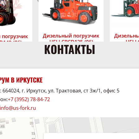
Дизельный погрузчик
Дизельны
 погрузчик
HELI CPCD135-(06)
HELI
D140-(06)
КОНТАКТЫ
В наличии
В 
аличии
Грузоподъёмность,
Грузоподъём
сть,
Узнать цену
Узн
ь цену
кг:
13500
кг:
14000
Высота подъёма,
Высота подъ
а,
УМ В ИРКУТСКЕ
мм:
2000-6500
мм:
2000-6500
Тип двигателя:
Дизель
Тип двигател
Дизель
Марка:
HELI
Марка:
 664024, г. Иркутск, ул. Трактовая, ст 3ж/1, офис 5
HELI
он:
+7 (3952) 78-84-72
info@us-fork.ru
38
хника и спецавтомобили в Иркутске