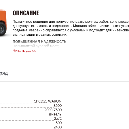
ОПИСАНИЕ
Практичное решение для погрузочно-разгрузочных работ, сочетающе
доступную стоимость и надежность. Машина обеспечивает высокую с
подъема, уверенно справляется с уклонами и подходит для интенсив
эксплуатации в разных условиях.
ПОВЫШЕННАЯ НАДЕЖНОСТЬ
Цельнолитой рулевой мост;
Читать далее
Повышена прочность и жесткость мачты;
Пониженный центр тяжести обеспечивает устойчивость погрузчика;
Улучшена герметичность ведущей оси;
Повышена прочность и жесткость защитной решётки оператора;
Уровень защиты электрической системы повышен, а электрические
ряд
компоненты имеют модульную конструкцию;
На гидравлических трубопроводах применяется коническое соединени
повышает эффективность гидросистемы;
Улучшена система охлаждения погрузчика;
Повышена жесткость рамы, улучшены показатели безопасности.
ЛУЧШАЯ ПРОИЗВОДИТЕЛЬНОСТЬ ПРИ ОТЛИЧНОМ ЭНЕРГОСБЕР
CPCD35 WARUN
Снижена вибрация;
3500
Снижены потери давления в гидравлической системе;
2000-7500
Светодиодные лампы входят в стандартную комплектацию.
Дизель
ПОВЫШЕННАЯ ЭФФЕКТИВНОСТЬ РАБОТЫ
2х/2
Увеличена скорость подъема вил;
500
Уменьшен радиус поворота;
2400