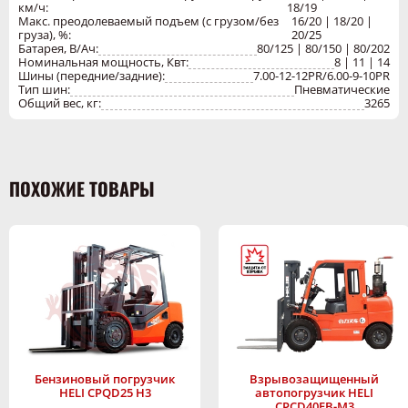
км/ч:
18/19
Макс. преодолеваемый подъем (с грузом/без
16/20 | 18/20 |
груза), %:
20/25
Батарея, В/Ач:
80/125 | 80/150 | 80/202
Номинальная мощность, Квт:
8 | 11 | 14
Шины (передние/задние):
7.00-12-12PR/6.00-9-10PR
Тип шин:
Пневматические
Общий вес, кг:
3265
ПОХОЖИЕ ТОВАРЫ
Взрывозащищенный
Бензиновый погрузчик
автопогрузчик HELI
HELI CPQD25 H3
CPCD40FB-M3