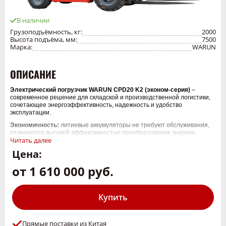
В наличии
Грузоподъёмность, кг:
2000
Высота подъёма, мм:
7500
Марка:
WARUN
ОПИСАНИЕ
Электрический погрузчик WARUN CPD20 K2 (эконом-серия)
–
современное решение для складской и производственной логистики,
сочетающее энергоэффективность, надежность и удобство
эксплуатации.
Экономичность:
литиевые аккумуляторы не требуют обслуживания,
отличаются высокой эффективностью преобразования энергии,
Читать далее
быстрым зарядом (до 1 часа) и низкими эксплуатационными
затратами.
Цена:
Экологичность:
отсутствие шума, выхлопов и вибраций, нулевые
от 1 610 000 руб.
выбросы и чистая работа в помещениях.
Долговечность:
срок службы батареи – до 5 лет или 10 000
моточасов, при этом сохраняется не менее 75% емкости.
Купить
Безопасность:
многоуровневая система защиты – OPS (контроль
присутствия оператора), защита от перегрева, короткого замыкания,
разрядки, а также напоминание о парковке и ограничение скорости на
Прямые поставки из Китая
уклонах.