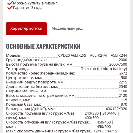
Можно купить в лизинг
Комфорт:
широкий обзор через мачту, эргономичные сиденья с
Гарантия 3 года
просторным местом для ног, маленький диаметр рулевого колеса для
легкого управления, интегрированные автомобильные переключатели
и удобные ручки.
Функциональность:
боковой доступ к аккумулятору для быстрой
Характеристики
Модельный ряд
замены и обслуживания, поддержка различных способов зарядки,
включая стандартный REMA-разъем и национальный стандартный
зарядный пистолет.
ОСНОВНЫЕ ХАРАКТЕРИСТИКИ
Надежность:
усиленная конструкция мачты и обода колес,
цельнолитые мосты с высокой прочностью, надежные тормозные
Модель:
CPD20 A6LIK2-S | A6LIK2-M | A5LIK2-H
системы и долговечные узлы.
Грузоподъёмность, кг:
2000
Высота подъема груза на вилах, мм:
2000-7500
Удобство обслуживания:
легкий доступ к электрооборудованию и
Тип привода:
Электро (Lithium battery)
гидравлике под сиденьем, простая диагностика неисправностей и
Количество колес (передние/задние):
2х/2
переключение интерфейса на китайский/английский язык.
Центр тяжести, мм:
500
Внешний радиус поворота, мм:
2215
Длина машины без вил, мм:
2540
Ширина машины, мм:
1160
Высота машины по ограждению, мм:
2120
Клиренс, мм:
115
Колёсная база, мм:
970
Размеры вил (ДхШхТ), мм:
40X122X920
Скорость подъема вил (с грузом/без
240/380 | 310/440 |
груза), мм/с:
400/500
Скорость опускания вил (с грузом/без груза),
450/450 |
мм/с:
450/500
Макс. скорость движения (с грузом/без груза),
12/13 | 14/15 |