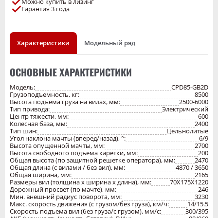
Можно купить в лизинг
мощность, повышают безопасность и устойчивость погрузчика.
Гарантия 3 года
Двойной зарядный пистолет для скорости заряда и эффективности.
Мультиконфигурация, низкое энергопотребление.
Кнопка ручного тормоза с двухцветной моделью проста в управлении.
Независимая система рулевого управления подает масло по
Характеристики
Модельный ряд
требованию и снижает энергопотребление погрузчика. Светодиодная
подсветка обладает высокой яркостью, длительным сроком службы и
энергосберегающая. Передние колеса в стандартной комплектации
оснащены двойными шинами с лучшей грузоподъемностью.
ОСНОВНЫЕ ХАРАКТЕРИСТИКИ
Встроенный позиционер вилки. Полностью подвесное сиденье более
удобно для вождения. Оптимизирован обзор сзади и повышена
Модель:
CPD85-GB2D
безопасность эксплуатации. Цельная конструкция крыши верхнего
Грузоподъемность, кг:
8500
ограждения повышает прочность и обеспечивает безопасность.
Высота подъема груза на вилах, мм:
2500-6000
Тип привода:
Электрический
Центр тяжести, мм:
600
Колесная база, мм:
2400
Тип шин:
Цельнолитые
Угол наклона мачты (вперед/назад), °:
6/9
Высота опущенной мачты, мм:
2700
Высота свободного подъема каретки, мм:
200
Общая высота (по защитной решетке оператора), мм:
2470
Общая длина (с вилами / без вил), мм:
4870 / 3650
Общая ширина, мм:
2165
Размеры вил (толщина х ширина х длина), мм:
70X175X1220
Дорожный просвет (по мачте), мм:
246
Мин. внешний радиус поворота, мм:
3230
Макс. скорость движения (с грузом/без груза), км/ч:
14/15.5
Скорость подъема вил (без груза/с грузом), мм/с:
300/395