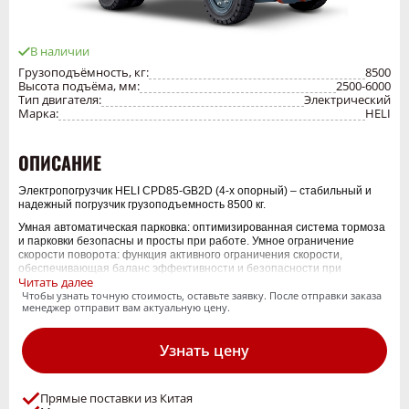
В наличии
Грузоподъёмность, кг:
8500
Высота подъёма, мм:
2500-6000
Тип двигателя:
Электрический
Марка:
HELI
ОПИСАНИЕ
Электропогрузчик HELI CPD85-GB2D (4-х опорный) –
cтабильный и
надежный погрузчик грузоподъемность 8500 кг.
Умная автоматическая парковка: оптимизированная система тормоза
и парковки безопасны и просты при работе. Умное ограничение
скорости поворота: функция активного ограничения скорости,
обеспечивающая баланс эффективности и безопасности при
Читать далее
повороте на высокой скорости. Умный ограничительный буфер: умная
Чтобы узнать точную стоимость, оставьте заявку. После отправки заказа
индукция подъема и опускания мачты позволяет избежать
менеджер отправит вам актуальную цену.
предельного воздействия. Умная защита при эксплуатации: полный
комплект операционной системы позволяет избежать неправильной
работы и обеспечить безопасность. Умная стратегия управления:
Узнать цену
двухъядерный контроллер соответствует последним требованиям
безопасности ЕС.
Мощный двойной привод и превосходная проходимость. Импортный
Прямые поставки из Китая
двигатель и импортный колесный редуктор обеспечивают высокую