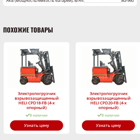
АКБ (мощность/емкость батареи), В/Ач:
80/960
ПОХОЖИЕ ТОВАРЫ
Электропогрузчик
Электропогрузчик
взрывозащищенный
взрывозащищенный
HELI CPD18-FB (4-х
HELI CPD20-FB (4-х
опорный)
опорный)
В наличии
В наличии
Узнать цену
Узнать цену