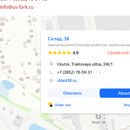
Марка:
info@us-fork.ru
38
хника и спецавтомобили в Иркутске