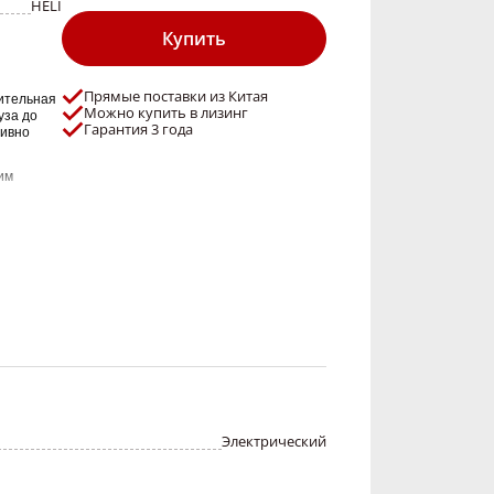
HELI
Купить
Прямые поставки из Китая
ительная
Можно купить в лизинг
уза до
Гарантия 3 года
тивно
им
 повысить
Электрический
азна,