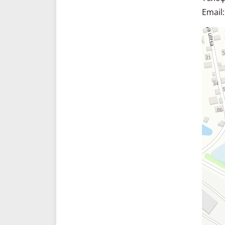
HELI
Марка:
HELI
Email:
Склад. 
Спецте