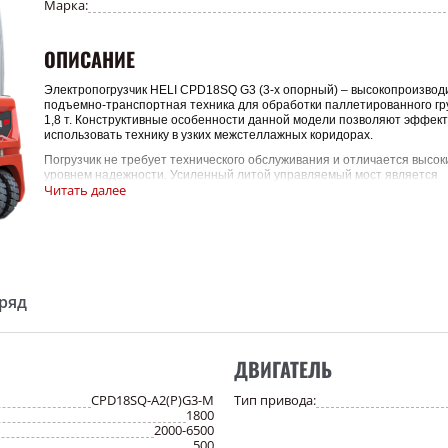
Марка:
ОПИСАНИЕ
Электропогрузчик HELI CPD18SQ G3 (3-х опорный)
– высокопроизвод
подъемно-транспортная техника для обработки паллетированного гр
1,8 т. Конструктивные особенности данной модели позволяют эффек
использовать технику в узких межстеллажных коридорах.
Погрузчик не требует технического обслуживания и отличается высок
уровнем надежности. Усиленный литой управляемый мост является
Читать далее
стабильным и надежным. Оптимальная конструкция мачты позволяет
общую производительность и обеспечить безопасность работы.
Ключевые особенности электропогрузчика HELI
CPD18SQ G3
:
· Привод на управляемое колесо
· Электродвигатель переменного тока, не требующий технического
ряд
обслуживания
· Комфортное рабочее место оператора
· Надежный и качественный контроллер
· Недорогое сервисное обслуживание
· Хороший обзор с места оператора позволяет легко и оперативно
ДВИГАТЕЛЬ
отслеживать рабочий процесс
CPD18SQ-A2(P)G3-M
Тип привода:
С
фера применения электропогрузчика HELI
CPD18SQ G3
многообр
1800
можно отметить такие места эксплуатации, как:
2000-6500
· Складские помещения
500