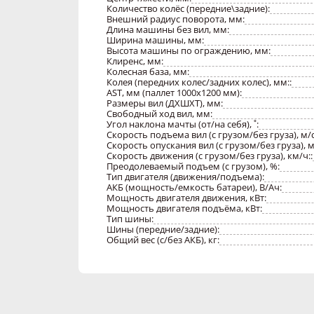
Количество колёс (передние\задние):
Внешний радиус поворота, мм:
Длина машины без вил, мм:
Ширина машины, мм:
Высота машины по ограждению, мм:
Клиренс, мм:
Колесная база, мм:
Колея (передних колес/задних колес), мм::
AST, мм (паллет 1000x1200 мм):
Размеры вил (ДXШXТ), мм:
Свободный ход вил, мм:
Угол наклона мачты (от/на себя), ˚:
Скорость подъема вил (с грузом/без груза), м/с
Скорость опускания вил (с грузом/без груза), м/
Скорость движения (с грузом/без груза), км/ч::
Преодолеваемый подъем (с грузом), %:
Тип двигателя (движения/подъема):
АКБ (мощность/емкость батареи), В/Ач:
Мощность двигателя движения, кВт:
Мощность двигателя подъёма, кВт:
Тип шины:
Шины (передние/задние):
Общий вес (с/без АКБ), кг: