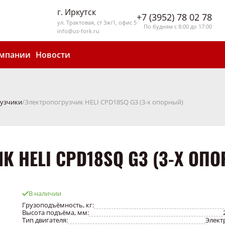
г. Иркутск
+7 (3952) 78 02 78
ул. Трактовая, ст 3ж/1, офис 5
По будням с 8:00 до 17:00
info@us-fork.ru
омпании
Новости
узчики
Электропогрузчик HELI CPD18SQ G3 (3-х опорный)
 HELI CPD18SQ G3 (3-Х ОП
В наличии
Грузоподъёмность, кг:
Высота подъёма, мм:
Тип двигателя:
Элект