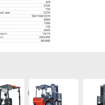
управления экономит энергию и повышает эффективность управлени
6/8
специально предназначенные для электромобилей, эконосят энергию
2230
перемещения. Блок рулевого управления со сверхнизким крутящим 
150
увеличивает энергосбережение.
а), мм:
2270
50X150X1070
3060
1500
130
2695
км/ч:
14/15
/с:
260/450
80/840