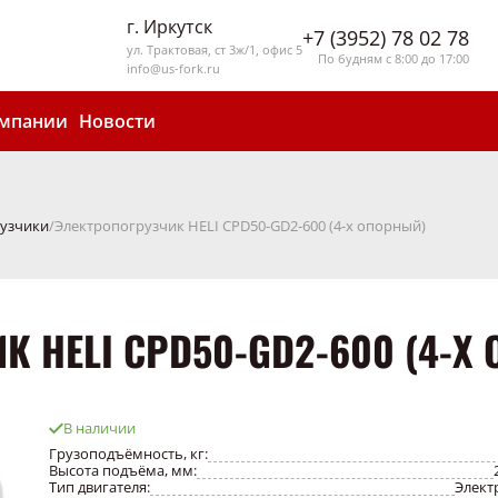
г. Иркутск
+7 (3952) 78 02 78
ул. Трактовая, ст 3ж/1, офис 5
По будням с 8:00 до 17:00
info@us-fork.ru
омпании
Новости
узчики
Электропогрузчик HELI CPD50-GD2-600 (4-х опорный)
 HELI CPD50-GD2-600 (4-Х
В наличии
Грузоподъёмность, кг:
Высота подъёма, мм:
Тип двигателя:
Элект