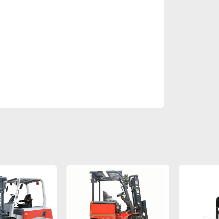
я. Шины,
 во время
моментом