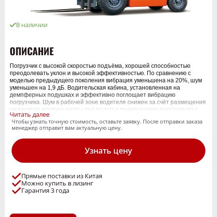
В наличии
ОПИСАНИЕ
Погрузчик с высокой скоростью подъёма, хорошей способностью
преодолевать уклон и высокой эффективностью. По сравнению с
моделью предыдущего поколения вибрация уменьшена на 20%, шум
уменьшен на 1,9 дБ. Водительская кабина, установленная на
демпферных подушках и эффективно поглощает вибрацию
погрузчика. Шум в рабочей зоне водителя снижен за счёт размещения
цилиндров наклона мачты под полом и применением конструкции с
Читать далее
полностью закрытой кабиной. Демпфирующее устройство, встроенное
Чтобы узнать точную стоимость, оставьте заявку. После отправки заказа
в мачту, снижает ударные нагрузки и вибрацию мачты, снижая риск
менеджер отправит вам актуальную цену.
падения груза.
Пространство вокруг ног оператора эффективно увеличивается за
Узнать цену
счёт подъёма рулевой колонки и подвесных педалей. Рабочее
пространство увеличено за счёт увеличения высоты защитного
ограждения водителя и использования передних стоек дугообразной
формы. Полуподвесное сиденье, рулевое колесо малого диаметра,
Прямые поставки из Китая
электрогидравлическая система изменения направления движения с
Можно купить в лизинг
подрулевым переключателем эффективно повышают удобство
Гарантия 3 года
управления.
Обзор вперёд улучшен за счёт установки специальной мачты с
широким обзором и смещения приборной панели вниз. Обзор назад