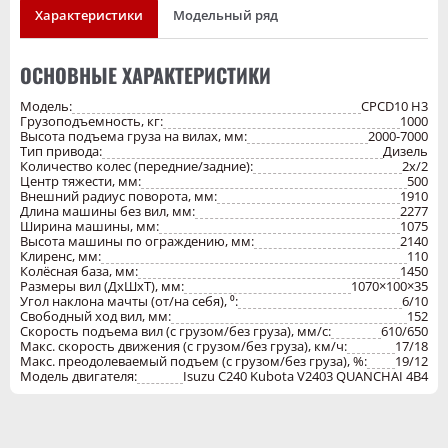
улучшен благодаря оптимальной форме противовеса, разработанного
Характеристики
Модельный ряд
с помощью системы САЕ.
Малый радиус поворота делает управление более простым и
удобным. Высокая эффективность работы гарантирует, что погрузчик
ОСНОВНЫЕ ХАРАКТЕРИСТИКИ
идеально подходит для работы в разных условиях: в порту, доке или
на железнодорожной станции.
Модель:
CPCD10 H3
Оптимизация потока нагретого воздуха и эффективное рассеивание
Грузоподъемность, кг:
1000
тепла улучшают охлаждение двигателя и всего подкапотного
Высота подъема груза на вилах, мм:
2000-7000
пространства, что в свою очередь обеспечивает надёжную и
Тип привода:
Дизель
безотказную работу. Конструкция погрузчика предусматривает не
Количество колес (передние/задние):
2х/2
только удобную работу но и простое и безопасное проведение
Центр тяжести, мм:
500
технического обслуживания. Адаптивная система рулевого
Внешний радиус поворота, мм:
1910
управления увеличивает скорость подъёма и не перегревает
Длина машины без вил, мм:
2277
гидравлическое масло. Оптимальная конструкция таких ключевых
Ширина машины, мм:
1075
компонентов как рама, мачта, защитная решетка оператора и
Высота машины по ограждению, мм:
2140
управляемый мост, повышает безопасность и надёжность погрузчика
Клиренс, мм:
110
в целом. Смещение центра нагрузки назад улучшает
Колёсная база, мм:
1450
грузоподъёмность, устойчивость и безопасность.
Размеры вил (ДхШхТ), мм:
1070×100×35
Угол наклона мачты (от/на себя), ⁰:
6/10
Свободный ход вил, мм:
152
Скорость подъема вил (с грузом/без груза), мм/с:
610/650
Макс. скорость движения (с грузом/без груза), км/ч:
17/18
Макс. преодолеваемый подъем (с грузом/без груза), %:
19/12
Модель двигателя:
Isuzu C240 Kubota V2403 QUANCHAI 4B4