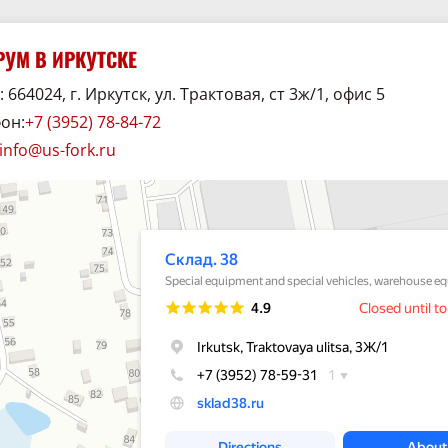
Самоходный
Сам
Li ZSM470
электроштабелер HELI
электрош
CDD15JLi M250
CDD12
УМ В ИРКУТСКЕ
аличии
В наличии
В 
сть,
 664024, г. Иркутск, ул. Трактовая, ст 3ж/1, офис 5
ь цену
1600
он:
+7 (3952) 78-84-72
а,
Грузоподъёмность,
Грузоподъём
Узнать цену
Узн
4700
кг:
1500
кг:
info@us-fork.ru
HELI
Высота подъёма,
Высота подъ
мм:
2500
мм:
Марка:
HELI
Марка:
38
хника и спецавтомобили в Иркутске