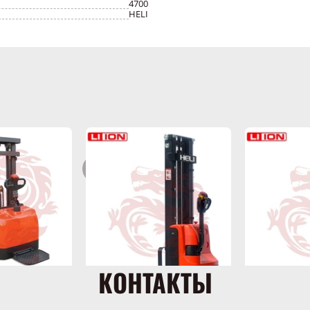
4700
HELI
КОНТАКТЫ
одный
белер HELI