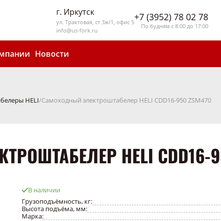
г. Иркутск
+7 (3952) 78 02 78
ул. Трактовая, ст 3ж/1, офис 5
По будням с 8:00 до 17:00
info@us-fork.ru
омпании
Новости
белеры HELI
Самоходный электроштабелер HELI CDD16-950 ZSM470
ТРОШТАБЕЛЕР HELI CDD16-9
В наличии
Грузоподъёмность, кг:
Высота подъёма, мм:
Марка: