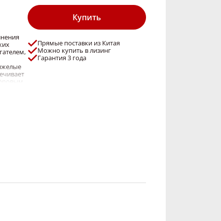
Купить
лнения
Прямые поставки из Китая
ких
Можно купить в лизинг
гателем,
Гарантия 3 года
тяжелые
печивает
ифровым
скорости
воляют
й.
ах.
бы
укция
етствует
гистикой