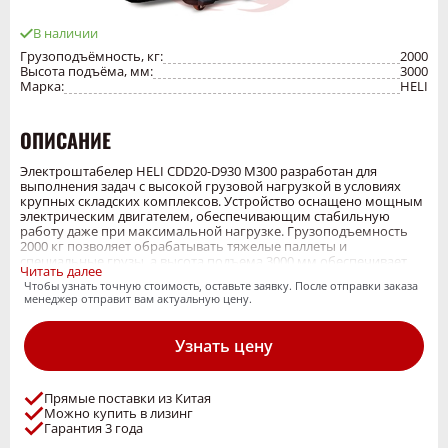
В наличии
Грузоподъёмность, кг:
2000
Высота подъёма, мм:
3000
Марка:
HELI
ОПИСАНИЕ
Электроштабелер HELI CDD20-D930 M300 разработан для
выполнения задач с высокой грузовой нагрузкой в условиях
крупных складских комплексов. Устройство оснащено мощным
электрическим двигателем, обеспечивающим стабильную
работу даже при максимальной нагрузке. Грузоподъемность
2000 кг позволяет обрабатывать тяжелые паллеты и
специальные грузы, а высота подъема 3000 мм обеспечивает
Читать далее
доступ к верхним уровням стеллажей. Система управления с
Чтобы узнать точную стоимость, оставьте заявку. После отправки заказа
цифровым дисплеем обеспечивает точное позиционирование и
менеджер отправит вам актуальную цену.
контроль скорости движения. Компактные габариты и низкая
высота прохода позволяют работать в условиях плотной
компоновки складских помещений. Эргономичная кабина с
Узнать цену
регулируемым сиденьем и системой вентиляции снижает
усталость оператора при длительных сменах. Система
рекуперативного торможения увеличивает срок службы
аккумулятора и снижает энергопотребление. Усиленная
Прямые поставки из Китая
конструкция шасси и защита от перегрузки гарантируют
Можно купить в лизинг
устойчивость и безопасность при работе с тяжелыми грузами.
Гарантия 3 года
Погрузчик соответствует требованиям безопасности для работы