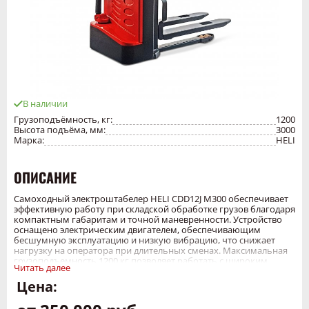
В наличии
Грузоподъёмность, кг:
1200
Высота подъёма, мм:
3000
Марка:
HELI
ОПИСАНИЕ
Самоходный электроштабелер HELI CDD12J M300 обеспечивает
эффективную работу при складской обработке грузов благодаря
компактным габаритам и точной маневренности. Устройство
оснащено электрическим двигателем, обеспечивающим
бесшумную эксплуатацию и низкую вибрацию, что снижает
нагрузку на оператора при длительных сменах. Максимальная
грузоподъемность 1200 кг позволяет работать с широким
Читать далее
спектром паллетных грузов, а высота подъема 3000 мм
обеспечивает доступ к верхним уровням стеллажей.
Цена:
Эргономичная кабина с регулируемым сиденьем и
интуитивной панелью управления повышает удобство