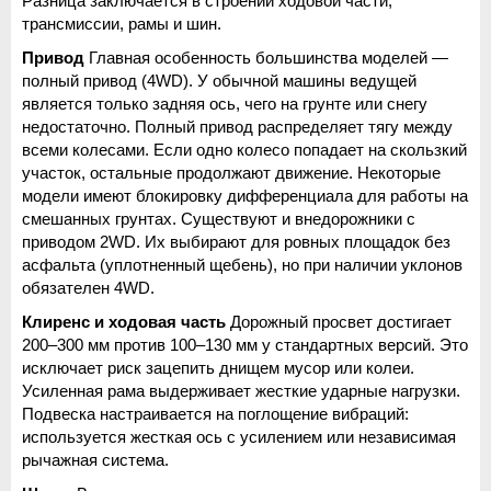
Разница заключается в строении ходовой части, 
трансмиссии, рамы и шин.
Привод
 Главная особенность большинства моделей — 
полный привод (4WD). У обычной машины ведущей 
является только задняя ось, чего на грунте или снегу 
недостаточно. Полный привод распределяет тягу между 
всеми колесами. Если одно колесо попадает на скользкий 
участок, остальные продолжают движение. Некоторые 
модели имеют блокировку дифференциала для работы на 
смешанных грунтах. Существуют и внедорожники с 
приводом 2WD. Их выбирают для ровных площадок без 
асфальта (уплотненный щебень), но при наличии уклонов 
обязателен 4WD.
Клиренс и ходовая часть
 Дорожный просвет достигает 
200–300 мм против 100–130 мм у стандартных версий. Это 
исключает риск зацепить днищем мусор или колеи. 
Усиленная рама выдерживает жесткие ударные нагрузки. 
Подвеска настраивается на поглощение вибраций: 
используется жесткая ось с усилением или независимая 
рычажная система.