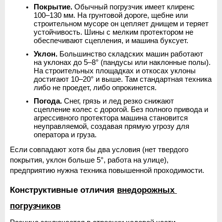
Покрытие.
 Обычный погрузчик имеет клиренс 
100–130 мм. На грунтовой дороге, щебне или 
строительном мусоре он цепляет днищем и теряет 
устойчивость. Шины с мелким протектором не 
обеспечивают сцепления, и машина буксует.
Уклон.
 Большинство складских машин работают 
на уклонах до 5–8° (пандусы или наклонные полы). 
На строительных площадках и откосах уклоны 
достигают 10–20° и выше. Там стандартная техника 
либо не проедет, либо опрокинется.
Погода.
 Снег, грязь и лед резко снижают 
сцепление колес с дорогой. Без полного привода и 
агрессивного протектора машина становится 
неуправляемой, создавая прямую угрозу для 
оператора и груза.
Если совпадают хотя бы два условия (нет твердого 
покрытия, уклон больше 5°, работа на улице), 
предприятию нужна техника повышенной проходимости.
Конструктивные отличия 
внедорожных 
погрузчиков