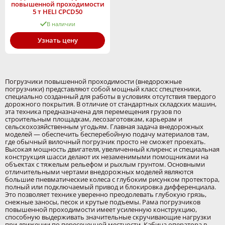
повышенной проходимости
5 т HELI CPСD50
В наличии
Узнать цену
Погрузчики повышенной проходимости (внедорожные
погрузчики) представляют собой мощный класс спецтехники,
специально созданный для работы в условиях отсутствия твердого
дорожного покрытия. В отличие от стандартных складских машин,
эта техника предназначена для перемещения грузов по
строительным площадкам, лесозаготовкам, карьерам и
сельскохозяйственным угодьям. Главная задача внедорожных
моделей — обеспечить бесперебойную подачу материалов там,
где обычный вилочный погрузчик просто не сможет проехать.
Высокая мощность двигателя, увеличенный клиренс и специальная
конструкция шасси делают их незаменимыми помощниками на
объектах с тяжелым рельефом и рыхлым грунтом. Основными
отличительными чертами внедорожных моделей являются
большие пневматические колеса с глубоким рисунком протектора,
полный или подключаемый привод и блокировка дифференциала.
Это позволяет технике уверенно преодолевать глубокую грязь,
снежные заносы, песок и крутые подъемы. Рама погрузчиков
повышенной проходимости имеет усиленную конструкцию,
способную выдерживать значительные скручивающие нагрузки
при движении по пересеченной местности. Кабина оператора в