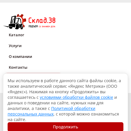
Каталог
Услуги
О компании
Контакты
Мне нужна консультация
Мы используем в работе данного сайта файлы cookie, а
также аналитический сервис «Яндекс Метрика» (ООО
«Яндекс»). Нажимая на кнопку «Продолжить» вы
соглашаетесь с
условиями обработки файлов cookie
и
© 2026, Склад.38: Подъем со знанием дела
данных о поведении на сайте, нужных нам для
аналитики, а также с
Политикой обработки
Политика конфиденциальности
персональных данных
, с которой можно ознакомиться
Согласие на обработку данных
на сайте.
Использование файлов куки
Продолжить