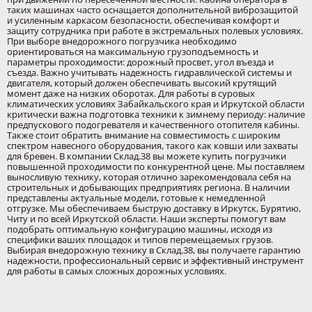
таких машинах часто оснащается дополнительной виброзащитой
и усиленным каркасом безопасности, обеспечивая комфорт и
защиту сотрудника при работе в экстремальных полевых условиях.
При выборе внедорожного погрузчика необходимо
ориентироваться на максимальную грузоподъемность и
параметры проходимости: дорожный просвет, угол въезда и
съезда. Важно учитывать надежность гидравлической системы и
двигателя, который должен обеспечивать высокий крутящий
момент даже на низких оборотах. Для работы в суровых
климатических условиях Забайкальского края и Иркутской области
критически важна подготовка техники к зимнему периоду: наличие
предпускового подогревателя и качественного отопителя кабины.
Также стоит обратить внимание на совместимость с широким
спектром навесного оборудования, такого как ковши или захваты
для бревен. В компании Склад.38 вы можете купить погрузчики
повышенной проходимости по конкурентной цене. Мы поставляем
выносливую технику, которая отлично зарекомендовала себя на
строительных и добывающих предприятиях региона. В наличии
представлены актуальные модели, готовые к немедленной
отгрузке. Мы обеспечиваем быструю доставку в Иркутск, Бурятию,
Читу и по всей Иркутской области. Наши эксперты помогут вам
подобрать оптимальную конфигурацию машины, исходя из
специфики ваших площадок и типов перемещаемых грузов.
Выбирая внедорожную технику в Склад.38, вы получаете гарантию
надежности, профессиональный сервис и эффективный инструмент
для работы в самых сложных дорожных условиях.