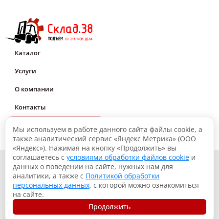
Каталог
Услуги
О компании
Контакты
Мне нужна консультация
Мы используем в работе данного сайта файлы cookie, а
также аналитический сервис «Яндекс Метрика» (ООО
«Яндекс»). Нажимая на кнопку «Продолжить» вы
соглашаетесь с
условиями обработки файлов cookie
и
© 2026, Склад.38: Подъем со знанием дела
данных о поведении на сайте, нужных нам для
аналитики, а также с
Политикой обработки
Политика конфиденциальности
персональных данных
, с которой можно ознакомиться
Согласие на обработку данных
на сайте.
Использование файлов куки
Продолжить
Разработка сайта – Вангер.рф