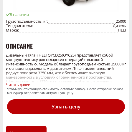
В наличии
Грузоподъёмность, кг:
25000
Тип двигателя:
Дизель
Марка:
HELI
ОПИСАНИЕ
Дизельный тягач HELI QYCD25(QYC25) представляет собой
мощную технику для складских операций с высокой
интенсивностью. Модель обладает грузоподъемностью 25000 кг
и оснащена дизельным двигателем. Тягач имеет внешний
радиус поворота 3250 мм, что обеспечивает высокую
маневренность в условиях ограниченного пространства.
Ширина машины 1370 мм позволяет работать в условиях
Читать далее
средней плотности хранения. Высота зацепа прицепного
Чтобы узнать точную стоимость, оставьте заявку. После отправки заказа
устройства составляет 450 мм, что обеспечивает удобное
менеджер отправит вам актуальную цену.
подключение к различным типам тележек. Максимальная
скорость движения без груза составляет 22 км/ч. Номинальная
мощность двигателя 44.9 | 44.9 | 49 | 50.1 кВт обеспечивает
Узнать цену
стабильную работу при максимальной нагрузке. Тягач
оборудован пневматическими шинами 6.00-9-10PR/ 7.00-12-
12PR, которые обеспечивают плавное и бесшумное
перемещение по различным поверхностям. Вес тягача (без
кабины) 3820 | 3900 | 3900 | 3940 кг гарантирует устойчивость
при работе с грузом. Техника соответствует требованиям