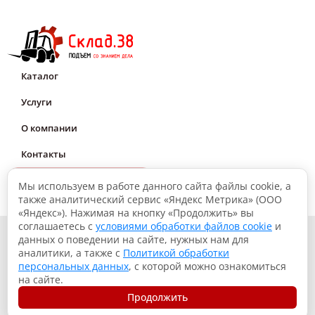
Каталог
Услуги
О компании
Контакты
Мне нужна консультация
Мы используем в работе данного сайта файлы cookie, а
также аналитический сервис «Яндекс Метрика» (ООО
«Яндекс»). Нажимая на кнопку «Продолжить» вы
соглашаетесь с
условиями обработки файлов cookie
и
© 2026, Склад.38: Подъем со знанием дела
данных о поведении на сайте, нужных нам для
аналитики, а также с
Политикой обработки
Политика конфиденциальности
персональных данных
, с которой можно ознакомиться
Согласие на обработку данных
на сайте.
Использование файлов куки
Продолжить
Разработка сайта – Вангер.рф