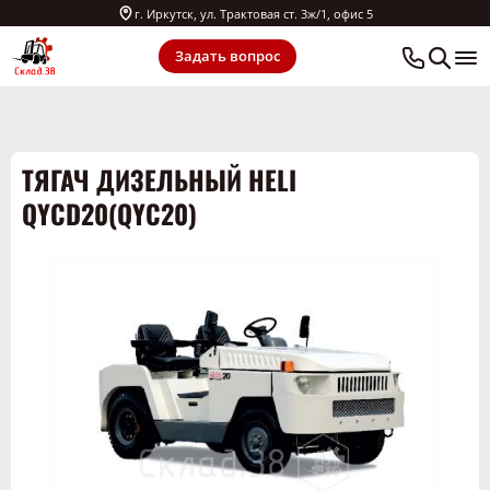
г. Иркутск, ул. Трактовая ст. 3ж/1, офис 5
Задать вопрос
ТЯГАЧ ДИЗЕЛЬНЫЙ HELI
QYCD20(QYC20)