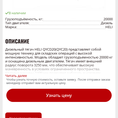
В наличии
Грузоподъёмность, кг:
20000
Тип двигателя:
Дизель
Марка:
HELI
ОПИСАНИЕ
Дизельный тягач HELI QYCD20(QYC20) представляет собой
мощную технику для складских операций с высокой
интенсивностью. Модель обладает грузоподъемностью 20000 кг
и оснащена дизельным двигателем. Тягач имеет внешний
радиус поворота 3250 мм, что обеспечивает высокую
маневренность в условиях ограниченного пространства.
Ширина машины 1370 мм позволяет работать в условиях
Читать далее
средней плотности хранения. Высота зацепа прицепного
Чтобы узнать точную стоимость, оставьте заявку. После отправки заказа
устройства составляет 450 мм, что обеспечивает удобное
менеджер отправит вам актуальную цену.
подключение к различным типам тележек. Максимальная
скорость движения без груза составляет 30 км/ч. Номинальная
мощность двигателя 44.9 | 44.9 | 49 | 49 кВт обеспечивает
Узнать цену
стабильную работу при максимальной нагрузке. Тягач
оборудован пневматическими шинами 6.00-9-10PR/ 7.00-12-
12PR, которые обеспечивают плавное и бесшумное
перемещение по различным поверхностям. Вес тягача (без
кабины) 3320 | 3400 | 3320 | 3400 кг гарантирует устойчивость
при работе с грузом. Техника соответствует требованиям