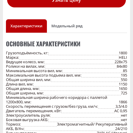
Узнать цену
Характеристики
Модельный ряд
ОСНОВНЫЕ ХАРАКТЕРИСТИКИ
Грузоподъёмность, кг:
1800
Марка:
HELI
Ведущее колесо, мм:
228х75
Ролики на вилах, мм:
84х80
Минимальная высота вил, мм:
85
Максимальная высота подъема вил, мм:
195
Общая ширина вил, мм:
550
Длина вил, мм:
1150
Общая длина, мм:
1650
Общая ширина, мм:
725
Минимальная ширина рабочего коридора с паллетой
1200х800, мм:
1866
Скорость перемещения с грузом/без груза, км/ч:
3,5/4.0
Двигатель перемещения, кВт:
AC 0,95
Электроусилитель руля:
нет
Боковая выгрузка АКБ:
нет
Тормоз:
Электромагнитный/ Рекуперативный
АКБ, В/Ач:
24/210