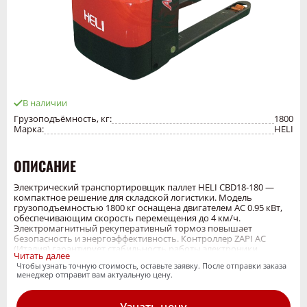
В наличии
Грузоподъёмность, кг:
1800
Марка:
HELI
ОПИСАНИЕ
Электрический транспортировщик паллет HELI CBD18-180 —
компактное решение для складской логистики. Модель
грузоподъемностью 1800 кг оснащена двигателем AC 0.95 кВт,
обеспечивающим скорость перемещения до 4 км/ч.
Электромагнитный рекуперативный тормоз повышает
безопасность и энергоэффективность. Контроллер ZAPI AC
(Италия) гарантирует стабильность работы электроники.
Читать далее
Компактные габариты 1650×725 мм и минимальная ширина
Чтобы узнать точную стоимость, оставьте заявку. После отправки заказа
коридора 1866 мм позволяют эффективно работать в узких
менеджер отправит вам актуальную цену.
проходах. АКБ 24В/210Ач обеспечивает достаточную
автономность для интенсивной работы.