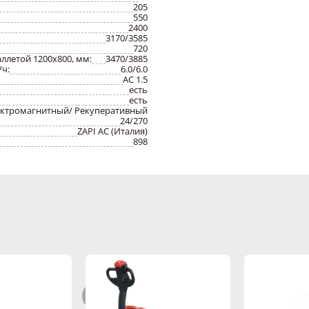
205
550
2400
3170/3585
720
летой 1200х800, мм:
3470/3885
/ч:
6.0/6.0
AC 1.5
есть
есть
ектромагнитный/ Рекуперативный
24/270
ZAPI AC (Италия)
898