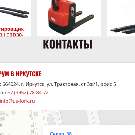
тировщик
LI CBD30-
КОНТАКТЫ
F2400 с
и вилами
Транспортировщик
Трансп
паллет HELI CBD18-
паллет с 
аличии
180Li
фосфатн
CBD
сть,
ь цену
УМ В ИРКУТСКЕ
В наличии
3000
В 
HELI
Грузоподъёмность,
 664024, г. Иркутск, ул. Трактовая, ст 3ж/1, офис 5
Узнать цену
кг:
1800
Грузоподъём
Узн
он:
+7 (3952) 78-84-72
Марка:
HELI
кг:
Марка:
info@us-fork.ru
38
хника и спецавтомобили в Иркутске