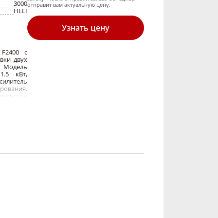
3000
отправит вам актуальную цену.
HELI
Узнать цену
 F2400 с
вки двух
 Модель
.5 кВт,
силитель
рования.
пасность
уживание.
троники.