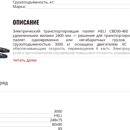
Грузоподъёмность, кг:
Марка:
ОПИСАНИЕ
Электрический транспортировщик паллет HELI CBD30-460
удлиненными вилами 2400 мм — решение для транспортиро
паллет одновременно или негабаритных грузов.
грузоподъемностью 3000 кг оснащена двигателем AC 1
обеспечивающим скорость перемещения 6 км/ч. Электроу
руля и эргономичное управление повышают точность маневри
Электромагнитный рекуперативный тормоз обеспечивает безо
Читать далее
и энергоэффективность. Боковая выгрузка АКБ упрощает обсл
Контроллер ZAPI AC (Италия) гарантирует стабильность элек
АКБ 24В/270Ач обеспечивает длительную автономную работу.
ряд
3000
HELI
248х75
80х80
85