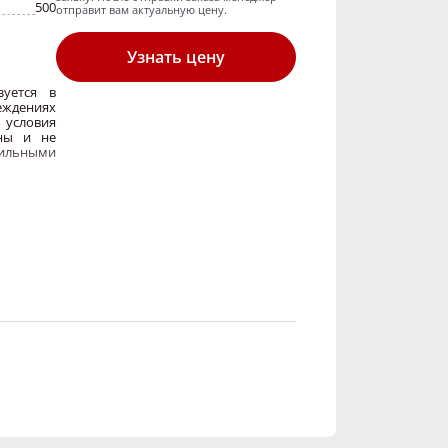
500
отправит вам актуальную цену.
Узнать цену
зуется в
еждениях
 условия
ны и не
ерильными
ележка
200
кг