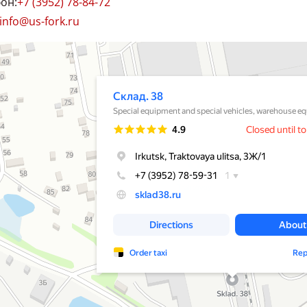
он:
+7 (3952) 78-84-72
550
info@us-fork.ru
38
хника и спецавтомобили в Иркутске