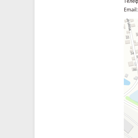
Телеф
кг:
Email:
Склад. 
Спецте