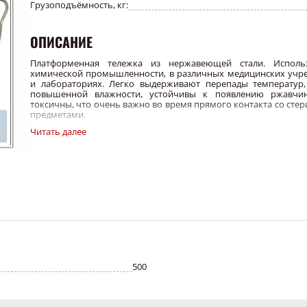
Грузоподъёмность, кг:
ОПИСАНИЕ
Платформенная тележка из нержавеющей стали. Исполь
химической промышленности, в различных медицинских учр
и лабораториях. Легко выдерживают перепады температур,
повышенной влажности, устойчивы к появлению ржавчи
токсичны, что очень важно во время прямого контакта со ст
предметами.
Читать далее
Платформенная тележка изготовлена из нержавеющей стали. Т
изготавливается 9-ти типоразмеров.
В комплекте полный набор метизов для установки ручки и
платформенных колес.
Основные характеристики
500
Размер
500х800
600х900
600х1000
700х1
Грузоподъемность
500 кг
500 кг
500 кг
500 