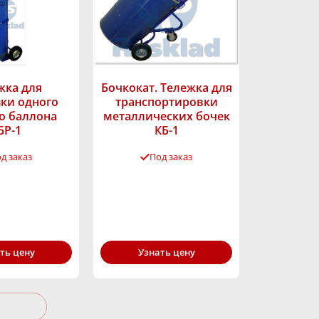
жка для
Бочкокат. Тележка для
ки одного
транспортировки
о баллона
металлических бочек
БР-1
КБ-1
д заказ
Под заказ
ность,
Грузоподъёмность,
80
кг:
100
ть цену
Узнать цену