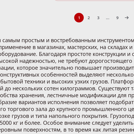
1
2
3
...
9
я самым простым и востребованным инструментом
рименение в магазинах, мастерских, на складах и
оборудование. Благодаря простоте конструкции и
высокой надежностью, не требуют дорогостоящего 
изации, которое значительно повышает производит
конструктивных особенностей выделяют несколько
бытовой техники и высоких узких грузов. Платф
 до нескольких сотен килограммов. Существуют 
добства хранения, лестничные модификации для п
образие вариантов исполнения позволяет подобра
го торгового зала до крупного промышленного ц
возке грузов и типа напольного покрытия. Грузоп
 5000 кг и более. Особое внимание следует уделит
ровным поверхностям, в то время как литая резин