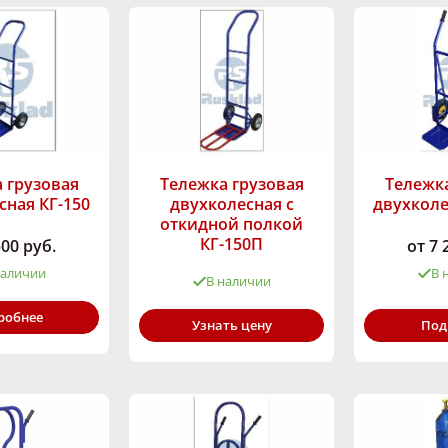
 грузовая
Тележка грузовая
Тележка
сная КГ-150
двухколесная с
двухколе
откидной полкой
КГ-150П
500 руб.
от 7 
наличии
В 
В наличии
ность,
Грузоподъём
робнее
Грузоподъёмность,
Под
150
Узнать цену
кг:
кг:
150