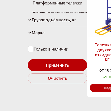
Платформенные тележки
Усиленные грузовые телеги
Грузоподъёмность, кг
Марка
Тележка
Только в наличии
двухко
откидн
КГ
Применить
от 10 
В 
Очистить
Грузоподъём
Под
кг: