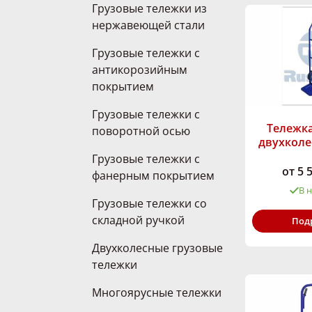
Грузовые тележки из
нержавеющей стали
Грузовые тележки с
антикорозийным
покрытием
Грузовые тележки с
Тележка
поворотной осью
двухколе
Грузовые тележки с
от 5 
фанерным покрытием
В 
Грузовые тележки со
Грузоподъём
складной ручкой
Под
кг:
Двухколесные грузовые
тележки
Многоярусные тележки