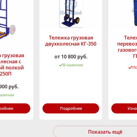
Тележка грузовая
Теле
двухколесная КГ-350
перевоз
газовог
 грузовая
Г
от 10 800 руб.
лесная с
В наличии
ой полкой
По
-250П
Грузоподъёмность,
Грузоподъём
кг:
350
кг:
900 руб.
наличии
ность,
робнее
Подробнее
Узна
250
Показать ещё