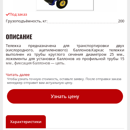
Под заказ
Грузоподъёмность, кг:
200
ОПИСАНИЕ
Тележка предназначена для транспортировки двух
(кислородного, ацетиленового) баллонов.Каркас тележки
выполнен из трубы круглого сечения диаметром 25 мм.,
ложементы для установки баллонов из профильной трубы 15
мм., фиксация баллонов — цепь.
Читать далее
Чтобы узнать точную стоимость, оставьте заявку. После отправки заказа
менеджер отправит вам актуальную цену.
Основные габаритные размеры:
Узнать цену
-высота — 1412 мм
- каркас — 555 мм
- ширина по оси — 785 мм
Характеристики
На универсальную ось тележки, возможна установка, как