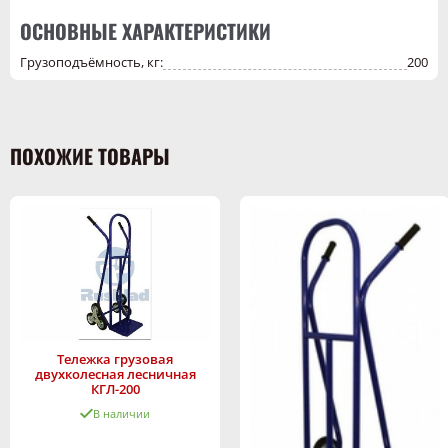
пневматических колес диаметром 250 мм, так и литых.
ОСНОВНЫЕ ХАРАКТЕРИСТИКИ
Дополнительное опорное колесо диаметром 160 мм.
Грузоподъёмность, кг:
200
ПОХОЖИЕ ТОВАРЫ
Тележка грузовая
двухколесная лесничная
КГЛ-200
В наличии