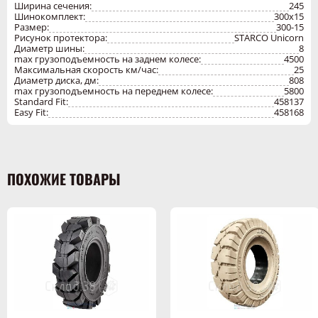
-
Ширина сечения:
245
давление
Шинокомплект:
300х15
Производитель
STARCO GMBH (LANKA)
Размер:
300-15
Рисунок протектора:
STARCO Unicorn
Диаметр шины:
8
Цельнолитые шины (гусматик) для вилочных погрузчиков
max грузоподъемность на заднем колесе:
4500
имеют повышенную ходимость, не боятся проколов, могут
Максимальная скорость км/час:
25
передвигаться по мусору, рассыпанным метизам,
Диаметр диска, дм:
808
металлической стружке. Из-за своей конструкции шины
max грузоподъемность на переднем колесе:
5800
обеспечивают слабую амортизацию техники. Поэтому литую
Standard Fit:
458137
шину 300-15 /STD/ STARCO UNICORN лучше применять на
Easy Fit:
458168
хороших промышленных полах.
Цельнолитые шины бывают как черные, так и белые
(бессажевые). Бессажевые шины не оставляют следов на светлых
поверхностях. Шина может иметь несколько способов посадки:
стандарт или замок.
ПОХОЖИЕ ТОВАРЫ
Высокое качество шины 300-15 /STD/ STARCO UNICORN
подтверждено гарантией поставщика. Все производства
сертифицированы. Продукция полностью соответствует
международным стандартам.