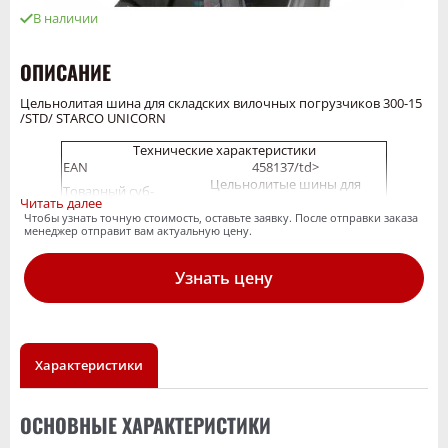
В наличии
ОПИСАНИЕ
Цельнолитая шина для складских вилочных погрузчиков 300-15
/STD/ STARCO UNICORN
Технические характеристики
EAN
458137/td>
Цельнолитые шины для
Товарный суб-
складских вилочных
Читать далее
сегмент
погрузчиков
Чтобы узнать точную стоимость, оставьте заявку. После отправки заказа
Тип
шинокомплект
менеджер отправит вам актуальную цену.
Протектор
Unicorn Standard
Ширина шины
300
Узнать цену
Высота профиля
_
Диаметр обода,
15
дюйм
Ширина
8.00
обода,дюйм
Наружный
Характеристики
808
диаметр
Ширина сечения
245
Слойность
169A5
ОСНОВНЫЕ ХАРАКТЕРИСТИКИ
Грузоподъемность
5800 / 25 / Lastrad
Максимальное