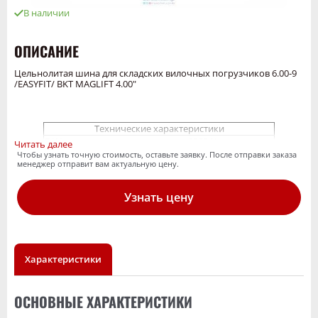
В наличии
ОПИСАНИЕ
Цельнолитая шина для складских вилочных погрузчиков 6.00-9
/EASYFIT/ BKT MAGLIFT 4.00"
Технические характеристики
EAN
026341
Читать далее
Цельнолитые шины для
Чтобы узнать точную стоимость, оставьте заявку. После отправки заказа
Товарный суб-
менеджер отправит вам актуальную цену.
складских вилочных
сегмент
погрузчиков
Тип
шинокомплект
Узнать цену
Протектор
Maglift Lip
Диаметр обода,
9
дюйм
Ширина
4.00 E - 9
обода,дюйм
Характеристики
Наружный
529
диаметр
Ширина сечения
141
Грузоподъемность
1885 / 25 / Lastrad
ОСНОВНЫЕ ХАРАКТЕРИСТИКИ
Максимальное
-