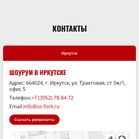
Серия массивных шин BKT Maglift гарантирует максимальную
стабильность и безопасность погрузчика средства во время
всех операций и вождения.
BKT Maglift состоит из трех слоев - первый слой базовое
КОНТАКТЫ
соединение особенно прочное и устойчивое и обеспечивает
высокую жесткость и идеальное сцепление без
проскальзывания на ободе. Для этого здесь встроена
армированная стальная проволока которая крепко удерживает
шину на ободе. Затем идет слой - смесь чрезвычайно
эластичная и обеспечивает эффект пружины и комфорт езды.
Иркутск
Последним слоем является профильная смесь. Она чрезвычайно
прочная к порезам и гарантирует особенно долгий срок службы
шины.
ШОУРУМ В ИРКУТСКЕ
Адрес: 664024, г. Иркутск, ул. Трактовая, ст 3ж/1,
офис 5
Телефон:
+7 (3952) 78-84-72
Email:
info@us-fork.ru
Скачать реквизиты
Склад. 38
Спецтехника и спецавтомобили в Иркутске