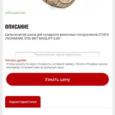
В наличии
ОПИСАНИЕ
Цельнолитая шина для складских вилочных погрузчиков 21X8-9
/NONMARK STD/ BKT MAGLIFT 6.00"
Технические характеристики
EAN
026329
Читать далее
Цельнолитые шины для
Чтобы узнать точную стоимость, оставьте заявку. После отправки заказа
Товарный суб-
менеджер отправит вам актуальную цену.
складских вилочных
сегмент
погрузчиков
Тип
шинокомплект
Узнать цену
Протектор
Maglift
Диаметр обода,
9
дюйм
Ширина
6,00
обода,дюйм
Характеристики
Наружный
525
диаметр
Ширина сечения
189