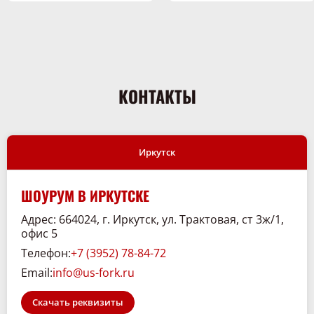
международным стандартам.
Серия массивных шин BKT Maglift гарантирует максимальную
стабильность и безопасность погрузчика средства во время
всех операций и вождения.
BKT Maglift состоит из трех слоев - первый слой базовое
соединение особенно прочное и устойчивое и обеспечивает
КОНТАКТЫ
высокую жесткость и идеальное сцепление без
проскальзывания на ободе. Для этого здесь встроена
армированная стальная проволока которая крепко удерживает
шину на ободе. Затем идет слой - смесь чрезвычайно
эластичная и обеспечивает эффект пружины и комфорт езды.
Последним слоем является профильная смесь. Она чрезвычайно
Иркутск
прочная к порезам и гарантирует особенно долгий срок службы
шины.
ШОУРУМ В ИРКУТСКЕ
Адрес: 664024, г. Иркутск, ул. Трактовая, ст 3ж/1,
офис 5
Телефон:
+7 (3952) 78-84-72
Email:
info@us-fork.ru
Скачать реквизиты