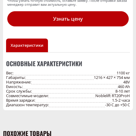
Чтобы узнать точную стоимость, оставьте заявку. После отправки заказа
менеджер отправит вам актуальную цену.
✓ Безопасность
: встроенная BMS, защита от перегрева и
короткого замыкания.
Узнать цену
Характеристики
ОСНОВНЫЕ ХАРАКТЕРИСТИКИ
Вес:
1100 кг
Габариты:
1216 × 427 × 754 мм
Напряжение:
48V
Емкость:
460 Ah
Срок службы:
8-10 лет
Совместимые модели:
Noblelift RT20ProH
Время зарядки:
1.5-2 часа
Диапазон температур:
-30 C до +50 C
ПОХОЖИЕ ТОВАРЫ