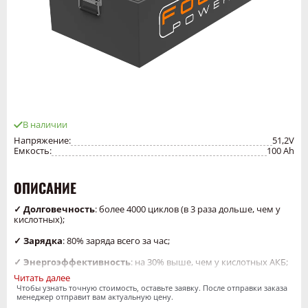
В наличии
Напряжение:
51,2V
Емкость:
100 Ah
ОПИСАНИЕ
✓ Долговечность
: более 4000 циклов (в 3 раза дольше, чем у
кислотных);
✓ Зарядка
: 80% заряда всего за час;
✓ Энергоэффективность
: на 30% выше, чем у кислотных АКБ;
Читать далее
✓ Минимальное обслуживание
: без долива воды и коррозии;
Чтобы узнать точную стоимость, оставьте заявку. После отправки заказа
менеджер отправит вам актуальную цену.
✓ Безопасность
: встроенная BMS, защита от перегрева и