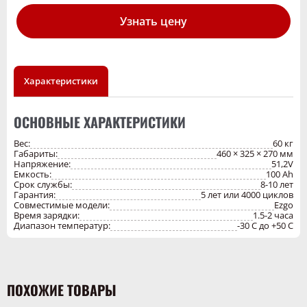
короткого замыкания.
Узнать цену
Характеристики
ОСНОВНЫЕ ХАРАКТЕРИСТИКИ
Вес:
60 кг
Габариты:
460 × 325 × 270 мм
Напряжение:
51,2V
Емкость:
100 Ah
Срок службы:
8-10 лет
Гарантия:
5 лет или 4000 циклов
Совместимые модели:
Ezgo
Время зарядки:
1.5-2 часа
Диапазон температур:
-30 C до +50 C
ПОХОЖИЕ ТОВАРЫ