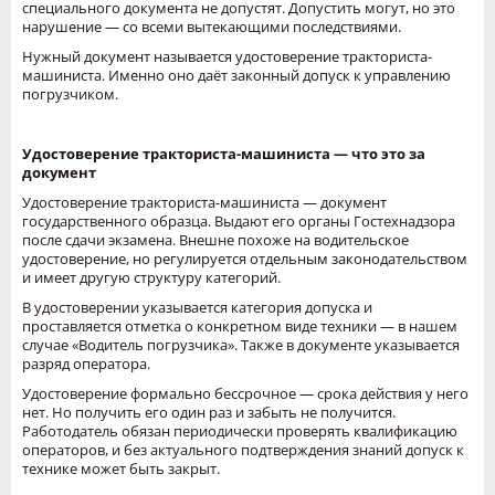
специального документа не допустят. Допустить могут, но это
нарушение — со всеми вытекающими последствиями.
Нужный документ называется удостоверение тракториста-
машиниста. Именно оно даёт законный допуск к управлению
погрузчиком.
Удостоверение тракториста-машиниста — что это за
документ
Удостоверение тракториста-машиниста — документ
государственного образца. Выдают его органы Гостехнадзора
после сдачи экзамена. Внешне похоже на водительское
удостоверение, но регулируется отдельным законодательством
и имеет другую структуру категорий.
В удостоверении указывается категория допуска и
проставляется отметка о конкретном виде техники — в нашем
случае «Водитель погрузчика». Также в документе указывается
разряд оператора.
Удостоверение формально бессрочное — срока действия у него
нет. Но получить его один раз и забыть не получится.
Работодатель обязан периодически проверять квалификацию
операторов, и без актуального подтверждения знаний допуск к
технике может быть закрыт.