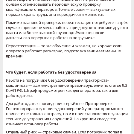
обязан организовывать периодическую проверку
квалификации операторов. Точные сроки — в актуальных
нормах охраны труда, они периодически меняются.
Помимо плановой проверки, переаттестация потребуется в трёх
случаях: при смене места работы, при допуске к технике другого
класса или более высокой грузоподъёмности, после
длительного перерыва в работе на погрузчике.
Переаттестация — то же обучение и экзамен, но короче: если
оператор работает регулярно, подготовка занимает меньше
времени.
Что будет, если работать без удостоверения
Работа на погрузчике без удостоверения тракториста-
машиниста — административное правонарушение по статье 9.3
КоАП РФ. Штраф предусмотрен как для оператора, так и для
работодателя.
Для работодателя последствия серьёзнее. При проверке
Гостехнадзора отсутствие удостоверений у операторов может
привести не только к штрафу, но и к приостановке эксплуатации
техники до устранения нарушений. На крупном складе это
означает остановку работы.
Отдельный риск — страховые случаи. Если погрузчик попал в