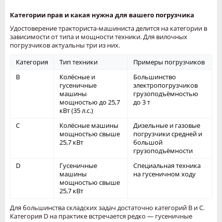
Категории прав и какая нужна для вашего погрузчика
Удостоверение тракториста-машиниста делится на категории в
зависимости от типа и мощности техники. Для вилочных
погрузчиков актуальны три из них.
Категория
Тип техники
Примеры погрузчиков
B
Колёсные и
Большинство
гусеничные
электропогрузчиков
машины
грузоподъёмностью
мощностью до 25,7
до 3 т
кВт (35 л.с.)
C
Колёсные машины
Дизельные и газовые
мощностью свыше
погрузчики средней и
25,7 кВт
большой
грузоподъёмности
D
Гусеничные
Специальная техника
машины
на гусеничном ходу
мощностью свыше
25,7 кВт
Для большинства складских задач достаточно категорий B и C.
Категория D на практике встречается редко — гусеничные