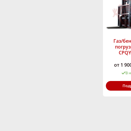
Газ/бе
погруз
CPQY
от 1 90
В 
Грузоподъём
Под
кг:
Высота подъё
мм:
Тип двигателя