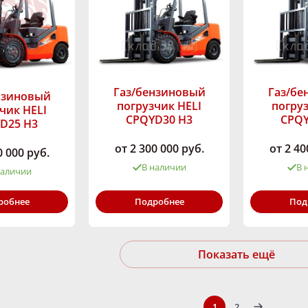
Газ/бензиновый
Газ/бе
нзиновый
погрузчик HELI
погруз
чик HELI
CPQYD30 H3
CPQY
D25 H3
от 2 300 000 руб.
от 2 40
0 000 руб.
В наличии
В 
наличии
Грузоподъёмность,
Грузоподъём
ность,
Подробнее
Под
робнее
кг:
3000
кг:
2500
Высота подъёма,
Высота подъ
ма,
мм:
2000-8000
мм:
2000-8000
Тип двигателя:
Газ/Бензин
Тип двигател
:
Газ/Бензин
Марка:
HELI
Марка:
Показать ещё
1
2