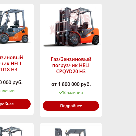
нзиновый
Газ/бензиновый
чик HELI
погрузчик HELI
D18 H3
CPQYD20 H3
0 000 руб.
от 1 800 000 руб.
наличии
В наличии
ность,
Грузоподъёмность,
робнее
Подробнее
1750
кг:
2000
я:
Газ/Бензин
Высота подъёма,
ёма,
мм:
2000-8000
2000-7000
Тип двигателя:
Газ/Бензин
HELI