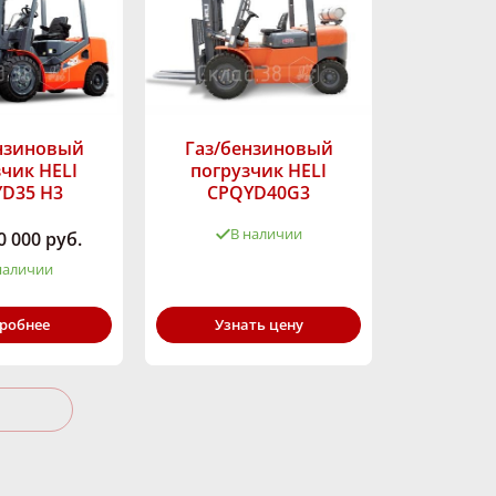
нзиновый
Газ/бензиновый
чик HELI
погрузчик HELI
D35 H3
CPQYD40G3
В наличии
0 000 руб.
наличии
Грузоподъёмность,
кг:
4000
ность,
Тип двигателя:
Газ/Бензин
робнее
Узнать цену
3500
Высота подъёма,
ёма,
мм:
2000-6000
2000-7000
Марка:
HELI
я:
Газ/Бензин
HELI