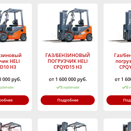
нзиновый
ГАЗ/БЕНЗИНОВЫЙ
Газ/бе
чик HELI
ПОГРУЗЧИК HELI
погруз
D10 H3
CPQYD15 H3
CPQY
0 000 руб.
от 1 600 000 руб.
от 1 60
наличии
В наличии
В 
ность,
Грузоподъёмность,
Грузоподъём
робнее
Подробнее
Под
1000
кг:
1500
кг:
:
Газ/Бензин
Тип двигателя:
Газ/Бензин
Тип двигател
ма,
Высота подъёма,
Высота подъ
2000-7000
мм:
2000-7000
мм:
HELI
Марка:
HELI
Марка: