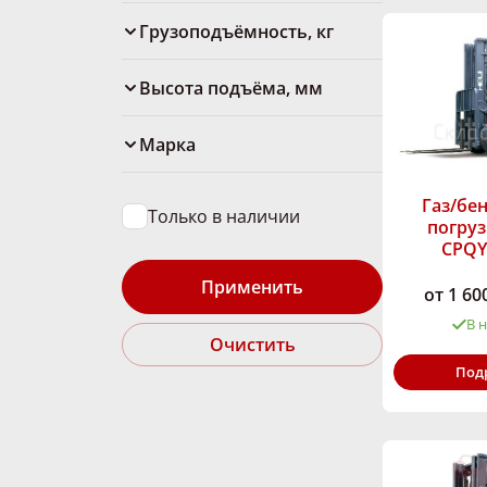
Грузоподъёмность, кг
Высота подъёма, мм
Марка
Газ/бе
Только в наличии
погруз
CPQY
Применить
от 1 60
В 
Очистить
Грузоподъём
Под
кг:
Тип двигателя
Высота подъё
мм:
Марка: