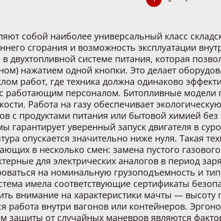
ляют собой наиболее универсальный класс складск
еннего сгорания и возможность эксплуатации вну
 в двухтопливной системе питания, которая позво
ном) нажатием одной кнопки. Это делает оборудо
ом работ, где техника должна одинаково эффекти
ах с работающим персоналом. Битопливные модели
ости. Работа на газу обеспечивает экологическую
ов с продуктами питания или бытовой химией без 
мы гарантирует уверенный запуск двигателя в сур
атура опускается значительно ниже нуля. Такая те
ающих в несколько смен: замена пустого газовог
ктерные для электрических аналогов в период зар
оваться на номинальную грузоподъемность и тип
истема имела соответствующие сертификаты безо
тить внимание на характеристики мачты — высоту
ся работа внутри вагонов или контейнеров. Эргон
ем защиты от случайных маневров являются факто