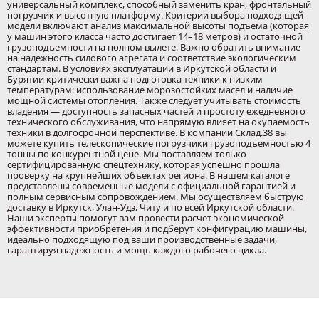
универсальный комплекс, способный заменить кран, фронтальный
погрузчик и высотную платформу. Критерии выбора подходящей
модели включают анализ максимальной высоты подъема (которая
у машин этого класса часто достигает 14–18 метров) и остаточной
грузоподъемности на полном вылете. Важно обратить внимание
на надежность силового агрегата и соответствие экологическим
стандартам. В условиях эксплуатации в Иркутской области и
Бурятии критически важна подготовка техники к низким
температурам: использование морозостойких масел и наличие
мощной системы отопления. Также следует учитывать стоимость
владения — доступность запасных частей и простоту ежедневного
технического обслуживания, что напрямую влияет на окупаемость
техники в долгосрочной перспективе. В компании Склад.38 вы
можете купить телескопические погрузчики грузоподъемностью 4
тонны по конкурентной цене. Мы поставляем только
сертифицированную спецтехнику, которая успешно прошла
проверку на крупнейших объектах региона. В нашем каталоге
представлены современные модели с официальной гарантией и
полным сервисным сопровождением. Мы осуществляем быструю
доставку в Иркутск, Улан-Удэ, Читу и по всей Иркутской области.
Наши эксперты помогут вам провести расчет экономической
эффективности приобретения и подберут конфигурацию машины,
идеально подходящую под ваши производственные задачи,
гарантируя надежность и мощь каждого рабочего цикла.