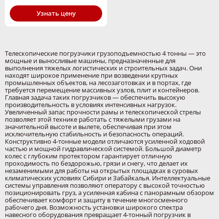
Узнать цену
Телескопические погрузчики грузоподъемностью 4 тонны — это
мощные и выносливые машины, предназначенные для
выполнения тяжелых логистических и строительных задач. Они
находят широкое применение при возведении крупных
промышленных объектов, на лесозаготовках и в портах, где
требуется перемещение массивных узлов, плит и контейнеров.
Главная задача таких погрузчиков — обеспечить высокую
производительность в условиях интенсивных нагрузок.
Увеличенный запас прочности рамы и телескопической стрелы
позволяет этой технике работать с тяжелыми грузами на
значительной высоте и вылете, обеспечивая при этом
исключительную стабильность и безопасность операций.
Конструктивно 4-тонные модели отличаются усиленной ходовой
частью и мощной гидравлической системой. Большой диаметр
колес с глубоким протектором гарантирует отличную
проходимость по бездорожью, грязи и снегу, что делает их
незаменимыми для работы на открытых площадках в суровых
климатических условиях Сибири и Забайкалья. Интеллектуальные
системы управления позволяют оператору с высокой точностью
позиционировать груз, а усиленная кабина с панорамным обзором
обеспечивает комфорт и защиту в течение многосменного
рабочего дня. Возможность установки широкого спектра
навесного оборудования превращает 4-тонный погрузчик в