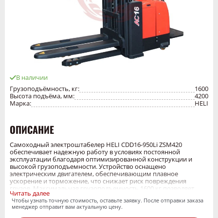
В наличии
Грузоподъёмность, кг:
1600
Высота подъёма, мм:
4200
Марка:
HELI
ОПИСАНИЕ
Самоходный электроштабелер HELI CDD16-950Li ZSM420
обеспечивает надежную работу в условиях постоянной
эксплуатации благодаря оптимизированной конструкции и
высокой грузоподъемности. Устройство оснащено
электрическим двигателем, обеспечивающим плавное
ускорение и торможение, что снижает риск повреждения
грузов. Максимальная грузоподъемность 1600 кг позволяет
Читать далее
обрабатывать широкий спектр паллетных грузов, а высота
Чтобы узнать точную стоимость, оставьте заявку. После отправки заказа
подъема 4200 мм обеспечивает доступ к верхним уровням
менеджер отправит вам актуальную цену.
стеллажей. Эргономичная кабина с регулируемой панелью
управления и системой подогрева сиденья повышает комфорт