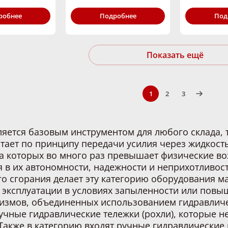
ность,
Грузоподъёмность,
Грузоподъём
робнее
Подробнее
Под
2500
кг:
2500
кг:
Показать ещё
1
2
3
ляется базовым инструментом для любого склада, 
тает по принципу передачи усилия через жидкость
а которых во много раз превышает физические в
я в их автономности, надежности и неприхотливос
го сгорания делает эту категорию оборудования 
 эксплуатации в условиях запыленности или повы
измов, объединенных использованием гидравличе
учные гидравлические тележки (рохли), которые 
Также в категорию входят ручные гидравлические