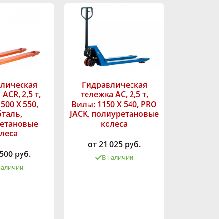
лическая
Гидравлическая
ACR, 2,5 т,
тележка AC, 2,5 т,
500 Х 550,
Вилы: 1150 Х 540, PRO
таль,
JACK, полиуретановые
етановые
колеса
леса
от 21 025 руб.
 500 руб.
В наличии
наличии
Грузоподъёмность,
кг:
2500
ность,
1500