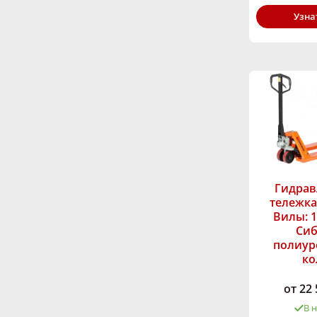
Узна
Гидрав
тележка 
Вилы: 1
Сиб
полиур
ко
от 22 
В 