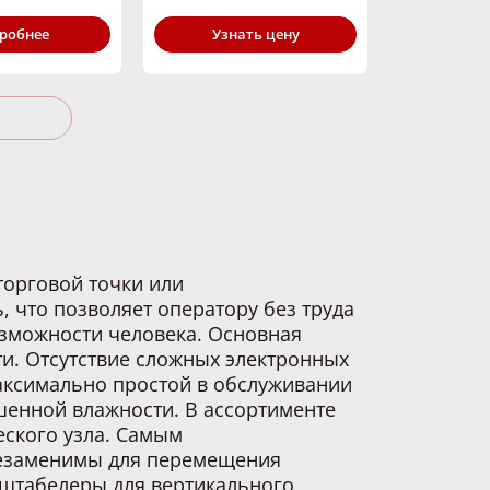
ность,
Узнать цену
робнее
2500
торговой точки или
, что позволяет оператору без труда
озможности человека. Основная
ти. Отсутствие сложных электронных
максимально простой в обслуживании
шенной влажности. В ассортименте
ского узла. Самым
незаменимы для перемещения
 штабелеры для вертикального