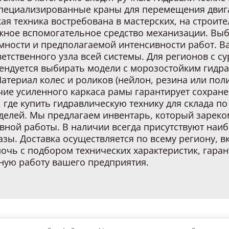
пециализированные краны для перемещения двига
ая техника востребована в мастерских, на строит
ежное вспомогательное средство механизации. Вы
мности и предполагаемой интенсивности работ. В
етственного узла всей системы. Для регионов с су
мендуется выбирать модели с морозостойким гид
Материал колес и роликов (нейлон, резина или пол
чие усиленного каркаса рамы гарантирует сохране
 где купить гидравлическую технику для склада по
елей. Мы предлагаем инвентарь, который зареко
вной работы. В наличии всегда присутствуют наи
зы. Доставка осуществляется по всему региону, вк
очь с подбором технических характеристик, гаран
ную работу вашего предприятия.