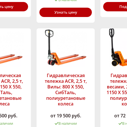
Под
ть цену
Узнать цену
лическая
Гидравлическая
Гидрав
ACR, 2,5 т,
тележка ACR, 2,5 т,
тележка
150 Х 550,
Вилы: 800 Х 550,
весами, 
Таль,
СибТаль,
1150 Х 5
етановые
полиуретановые
полиур
леса
колеса
ко
500 руб.
от 19 500 руб.
от 72
наличии
В наличии
В 