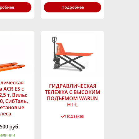
робнее
Подробнее
лическая
ГИДРАВЛИЧЕСКАЯ
 ACR-ES c
ТЕЛЕЖКА С ВЫСОКИМ
2,5 т, Вилы:
ПОДЪЕМОМ WARUN
50, СибТаль,
HT-L
етановые
леса
Под заказ
 500 руб.
Грузоподъёмность,
кг:
1000
наличии