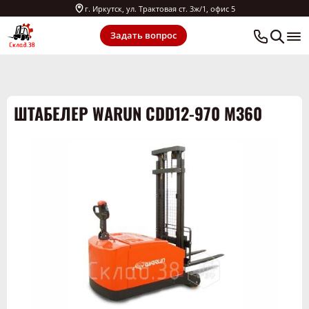
г. Иркутск, ул. Трактовая ст. 3ж/1, офис 5
Задать вопрос
ШТАБЕЛЕР WARUN CDD12-970 М360