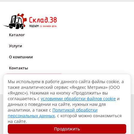
Каталог
Услуги
О компании
Контакты
Мне нужна консультация
Мы используем в работе данного сайта файлы cookie, а
также аналитический сервис «Яндекс Метрика» (ООО
«Яндекс»). Нажимая на кнопку «Продолжить» вы
соглашаетесь с
условиями обработки файлов cookie
и
© 2026, Склад.38: Подъем со знанием дела
данных о поведении на сайте, нужных нам для
аналитики, а также с
Политикой обработки
Политика конфиденциальности
персональных данных
, с которой можно ознакомиться
Согласие на обработку данных
на сайте.
Использование файлов куки
Продолжить