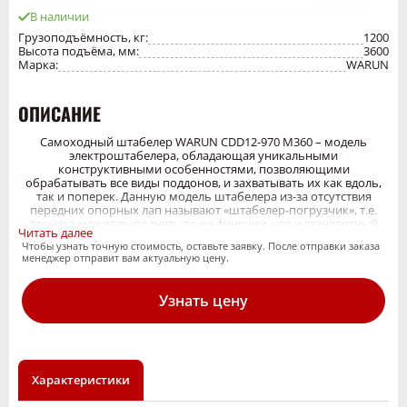
В наличии
Грузоподъёмность, кг:
1200
Высота подъёма, мм:
3600
Марка:
WARUN
ОПИСАНИЕ
Самоходный штабелер WARUN CDD12-970 М360 – модель
электроштабелера, обладающая уникальными
конструктивными особенностями, позволяющими
обрабатывать все виды поддонов, и захватывать их как вдоль,
так и поперек. Данную модель штабелера из-за отсутствия
передних опорных лап называют «штабелер-погрузчик», т.е.
техника может выполнять те же функции, что и стандартный
Читать далее
вилочный погрузчик при работах в складских помещениях.
Чтобы узнать точную стоимость, оставьте заявку. После отправки заказа
менеджер отправит вам актуальную цену.
Основные
характеристики
Узнать цену
Модель
CDD12-970 М360
Грузоподъемность,
1200
кг
Центр тяжести, мм
500
Характеристики
Стандартная высота
3600
подъема, мм