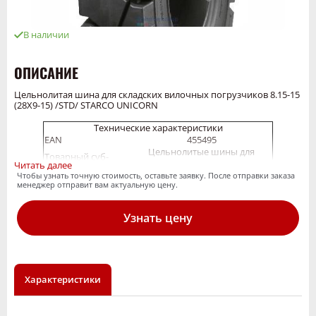
В наличии
ОПИСАНИЕ
Цельнолитая шина для складских вилочных погрузчиков 8.15-15
(28X9-15) /STD/ STARCO UNICORN
Технические характеристики
EAN
455495
Цельнолитые шины для
Товарный суб-
складских вилочных
Читать далее
сегмент
погрузчиков
Чтобы узнать точную стоимость, оставьте заявку. После отправки заказа
Тип
шинокомплект
менеджер отправит вам актуальную цену.
Протектор
Unicorn Standard
Ширина шины
8.15
Узнать цену
Высота профиля
_
Диаметр обода,
15
дюйм
Ширина
7.00
обода,дюйм
Наружный
Характеристики
682
диаметр
Ширина сечения
206
Слойность
151A5