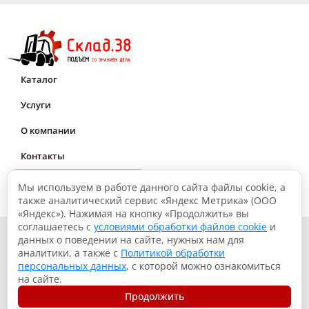
Каталог
Услуги
О компании
Контакты
Мне нужна консультация
Мы используем в работе данного сайта файлы cookie, а
также аналитический сервис «Яндекс Метрика» (ООО
«Яндекс»). Нажимая на кнопку «Продолжить» вы
соглашаетесь с
условиями обработки файлов cookie
и
© 2026, Склад.38: Подъем со знанием дела
данных о поведении на сайте, нужных нам для
аналитики, а также с
Политикой обработки
Политика конфиденциальности
персональных данных
, с которой можно ознакомиться
Согласие на обработку данных
на сайте.
Использование файлов куки
Продолжить
Разработка сайта – Вангер.рф