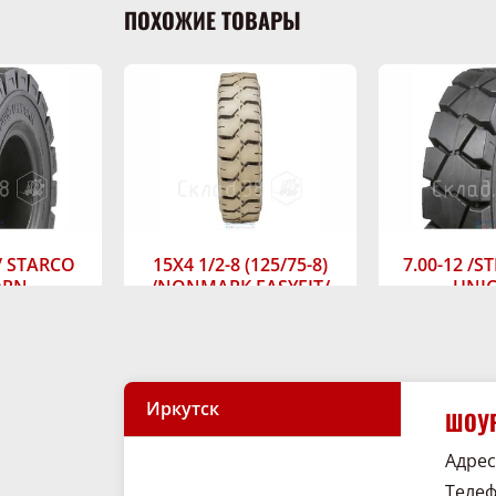
ПОХОЖИЕ ТОВАРЫ
/ STARCO
15X4 1/2-8 (125/75-8)
7.00-12 /S
ORN
/NONMARK EASYFIT/
UNI
BKT MAGLIFT 3.00"
ичии
В н
В наличии
цену
Узнат
Узнать цену
Иркутск
ШОУР
Адрес:
Телеф