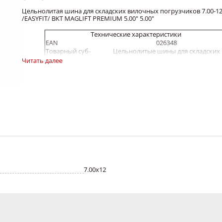
Цельнолитая шина для складских вилочных погрузчиков 7.00-1
/EASYFIT/ BKT MAGLIFT PREMIUM 5.00" 5.00"
Технические характеристики
EAN
026348
Товарный суб-
Цельнолитые шины для складских
сегмент
вилочных погрузчиков
Читать далее
Тип
шинокомплект
Протектор
Maglift Premium
Диаметр обода,
12
дюйм
Ширина
5.00
обода,дюйм
Наружный
664
диаметр
Ширина сечения
163
Грузоподъемность
-
Максимальное
-
давление
Применимость оси
Любая ось
7.00х12
Высота профиля
22
Ширина шины, мм
-
/дюим
Производитель
BKT Balkrishna industries ltd.
Цельнолитые шины (гусматик) для вилочных погрузчик