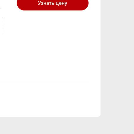
Узнать цену
2
ов имеют