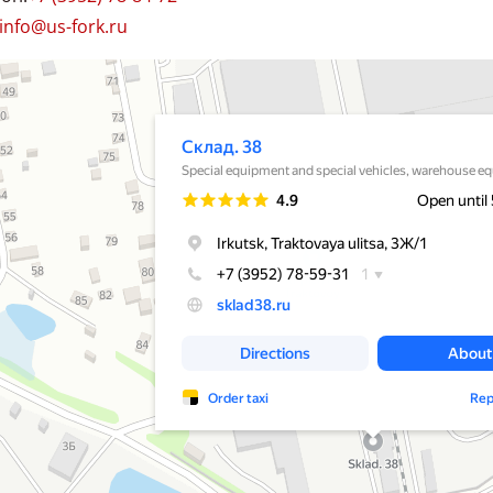
info@us-fork.ru
38
хника и спецавтомобили в Иркутске