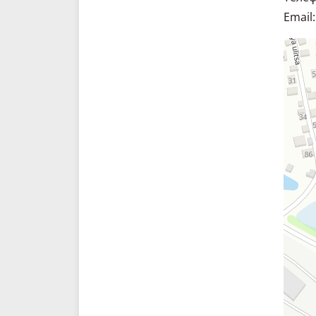
Email:
Склад. 
Спецте