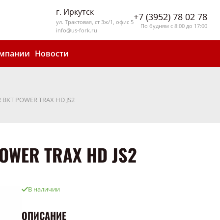
г. Иркутск
+7 (3952) 78 02 78
ул. Трактовая, ст 3ж/1, офис 5
По будням с 8:00 до 17:00
info@us-fork.ru
омпании
Новости
R BKT POWER TRAX HD JS2
POWER TRAX HD JS2
В наличии
ОПИСАНИЕ