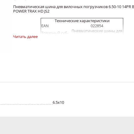
Пневматическая шина для вилочных погрузчиков 6.50-10 14PR 
POWER TRAX HD JS2
Технические характеристики
EAN
022854
Пневматические шины для
Товарный суб-
складских вилочных
Читать далее
сегмент
погрузчиков
Тип
шинокомплект
Протектор
PT-HD
Диаметр
10
обода, дюйм
Ширина
8.00G
обода,дюйм
Наружный
--
диаметр
Ширина
--
сечения
Слойность
14PR
Максимальное
--
6.5х10
давление
Тип изделия
D
Высота
--
профиля
Применимость
Любая ось
Оси
Ширина шины,