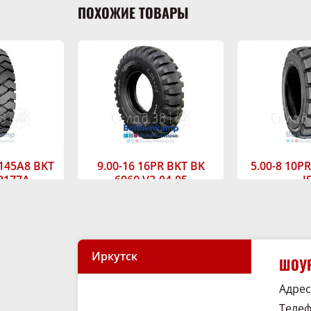
ПОХОЖИЕ ТОВАРЫ
 145А8 BKT
9.00-16 16PR BKT BK
5.00-8 10P
R177A
6060 V3-04-05
J
ичии
В наличии
В н
цену
Узнать цену
Узнат
Иркутск
ШОУР
Адрес:
Телеф