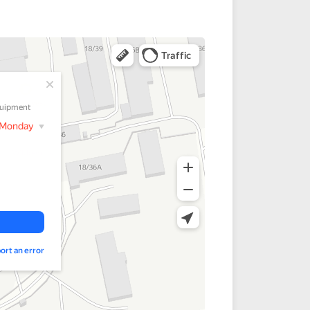
 Trax HD
грубые и
ность и
собности
отектор,
идеальные
околов и
енностью
я защиты
в, делают
 срок ее
повышает