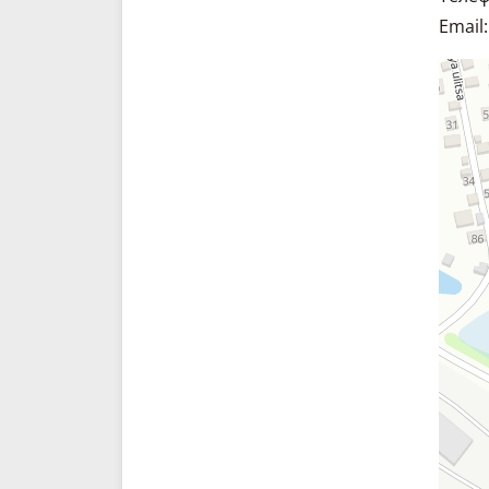
Email:
Склад. 
Спецте