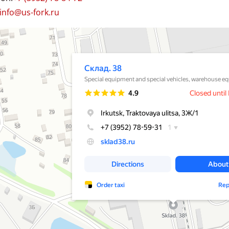
шахтных погрузо-доставочных машин. Проще говоря, Power
является идеальными для использования везде, где есть 
info@us-fork.ru
неровные поверхности и требуется максимальная проч
долговечность. Так, откуда у нее появились выдающиеся спо
противостоять порезам, разрывам и сколам? Глубокий пр
38
хника и спецавтомобили в Иркутске
дополнительные толстые боковые стенки и жесткий корпус - 
качества, чтобы предотвратить любой возможный риск пр
случайных повреждений. Еще одной отличительной особ
шины, является специально сконструированное кольцо дл
обода диска. Сумма всех этих высоко-эксплуатационных качест
шину BKT Power Trax HD чрезвычайно прочной, увеличивает
эксплуатации, помогает избежать простоев оборудования и 
производительность.