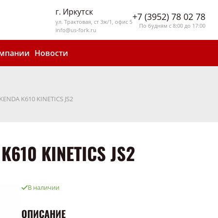
г. Иркутск
+7 (3952) 78 02 78
ул. Трактовая, ст 3ж/1, офис 5
По будням с 8:00 до 17:00
info@us-fork.ru
омпании
Новости
 KENDA K610 KINETICS JS2
K610 KINETICS JS2
В наличии
ОПИСАНИЕ