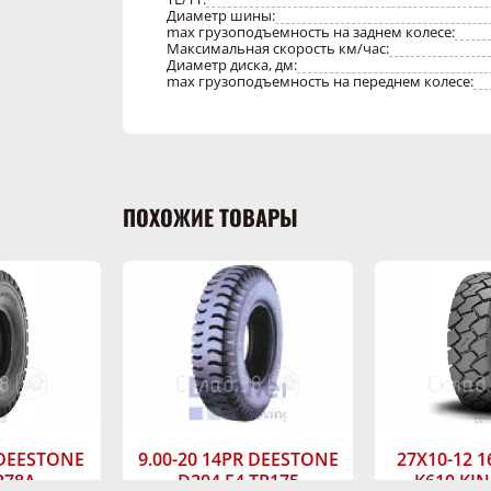
Диаметр шины:
max грузоподъемность на заднем колесе:
Максимальная скорость км/час:
Диаметр диска, дм:
max грузоподъемность на переднем колесе:
ПОХОЖИЕ ТОВАРЫ
 DEESTONE
9.00-20 14PR DEESTONE
27X10-12 
R78A
D204 E4 TR175
K610 KIN