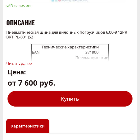
В наличии
ОПИСАНИЕ
Пневматическая шина для вилочных погрузчиков 6.00-9 12PR
BKT PL-801 JS2
Технические характеристики
EAN
371900
Пневматические
шины для
Читать далее
Товарный суб-
складских
сегмент
Цена:
вилочных
погрузчиков
от 7 600 руб.
Тип
шинокомплект
Протектор
PL-801
Диаметр обода,
--
дюйм
Купить
Ширина обода,дюйм
8
Наружный диаметр
--
Ширина сечения
--
Слойность
12PR
Грузоподъемность,кг
--
Характеристики
Максимальное
--
давление
Тип изделия
D