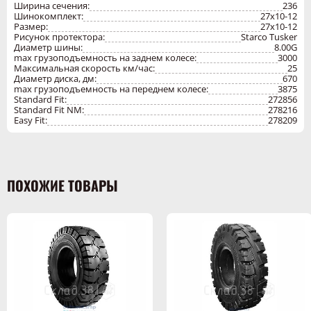
Ширина сечения:
236
Скорость, (макс.
Шинокомплект:
27х10-12
25
км/ч)
Размер:
27x10-12
Ширина диска, мм
Рисунок протектора:
Starco Tusker
8
/дюим
Диаметр шины:
8.00G
max грузоподъемность на заднем колесе:
3000
Ширина сечения
236
Максимальная скорость км/час:
25
Производитель
STARCO Lanka (PVT) Ltd.
Диаметр диска, дм:
670
max грузоподъемность на переднем колесе:
3875
Standard Fit:
272856
Standard Fit NM:
278216
Easy Fit:
278209
Цельнолитые шины (гусматик) для вилочных погрузчиков
имеют повышенную ходимость, не боятся проколов, могут
передвигаться по мусору, рассыпанным метизам,
металлической стружке. Из-за своей конструкции шины
обеспечивают слабую амортизацию техники. Поэтому литую
шину 250-15 /NONMARK STD/ STARCO TUSKER 7" лучше
ПОХОЖИЕ ТОВАРЫ
применять на хороших промышленных полах.
Цельнолитые шины бывают как черные, так и белые
(бессажевые). Бессажевые шины не оставляют следов на светлых
поверхностях. Шина может иметь несколько способов посадки:
стандарт или замок.
Высокое качество шины 250-15 /NONMARK STD/ STARCO TUSKER
7" подтверждено гарантией поставщика. Все производства
сертифицированы. Продукция полностью соответствует
международным стандартам.