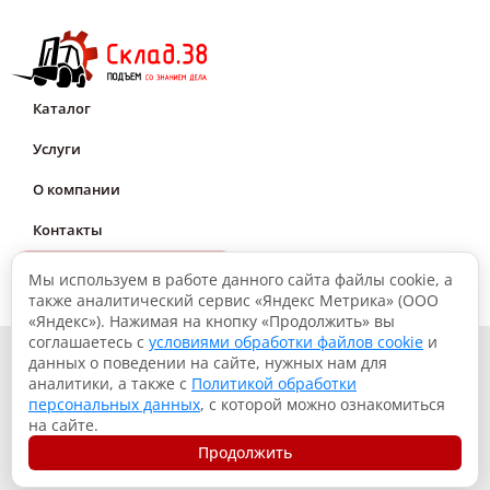
Доступны ли массивные шины STARCO Tusker в
бессажевом исполнении?
Да, они обозначаются "non-mark".
Во всех ли размерах доступны массивные шины STARCO
Каталог
Tusker?
Да, они доступны во всех стандартных размерах шин для
погрузчиков
Услуги
Правда ли то, что массивные шины STARCO Tusker делают
О компании
вождение некомфортным?
Нет, массивные шины для погрузчиков имеют эластичный
средний слой, обеспечивающий максимальный комфорт при
Контакты
вождении
Мне нужна консультация
Отличаются ли массивные шины STARCO Tusker
Мы используем в работе данного сайта файлы cookie, а
повышенной износостойкостью?
также аналитический сервис «Яндекс Метрика» (ООО
Да, специальная резиновая смесь и рисунок протектора
«Яндекс»). Нажимая на кнопку «Продолжить» вы
обеспечивают высокую прочность и износостойкость даже при
соглашаетесь с
условиями обработки файлов cookie
и
частых резких поворотах
© 2026, Склад.38: Подъем со знанием дела
данных о поведении на сайте, нужных нам для
аналитики, а также с
Политикой обработки
Политика конфиденциальности
персональных данных
, с которой можно ознакомиться
Согласие на обработку данных
на сайте.
Использование файлов куки
Продолжить
Разработка сайта – Вангер.рф