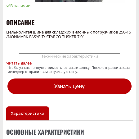
В наличии
ОПИСАНИЕ
Цельнолитая шина для складских вилочных погрузчиков 250-15
/NONMARK EASYFIT/ STARCO TUSKER 7.0"
Технические характеристики
EAN
272856
Читать далее
Цельнолитые шины для
Чтобы узнать точную стоимость, оставьте заявку. После отправки заказа
Товарный суб-
менеджер отправит вам актуальную цену.
складских вилочных
сегмент
погрузчиков
Тип
шинокомплект
Узнать цену
Протектор
Tusker std
Ширина
профиля(дюйм/
240
мм)
Вес (кг)
76.2
Характеристики
Одиночное колесо (макс. кг.) - 3
Грузоподъемность
875
Диаметр обода,
12
дюйм
ОСНОВНЫЕ ХАРАКТЕРИСТИКИ
Наружный
670
диаметр