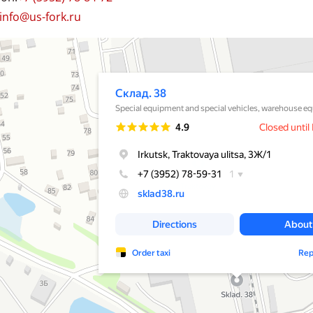
удерживает шину на ободе. Затем идет слой - смесь чре
эластичная и обеспечивает эффект пружины и комфорт езды. 
info@us-fork.ru
слоем является профильная смесь. Она чрезвычайно прочная 
и гарантирует особенно долгий срок службы шины.
38
хника и спецавтомобили в Иркутске