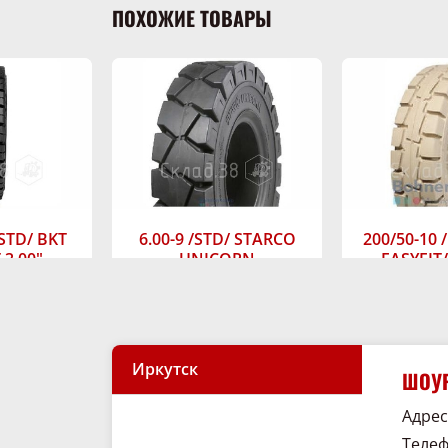
ПОХОЖИЕ ТОВАРЫ
/STD/ BKT
6.00-9 /STD/ STARCO
200/50-10
3.00"
UNICORN
EASYFIT
TUS
ичии
В наличии
В н
цену
Узнать цену
Узнат
Иркутск
ШОУР
Адрес:
Телеф