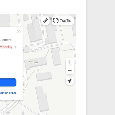
звычайно
Последним
к порезам