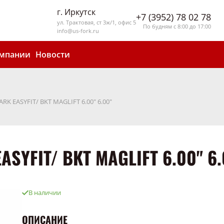
г. Иркутск
+7 (3952) 78 02 78
ул. Трактовая, ст 3ж/1, офис 5
По будням с 8:00 до 17:00
info@us-fork.ru
омпании
Новости
RK EASYFIT/ BKT MAGLIFT 6.00" 6.00"
ASYFIT/ BKT MAGLIFT 6.00" 6.
В наличии
ОПИСАНИЕ