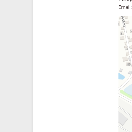
Email:
Склад. 
Спецте