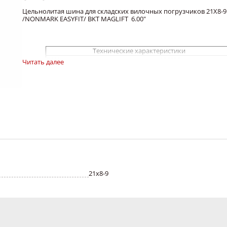
Цельнолитая шина для складских вилочных погрузчиков 21X8-9
/NONMARK EASYFIT/ BKT MAGLIFT 6.00"
Технические характеристики
EAN
026328
Читать далее
Товарный суб-
Цельнолитые шины для складских
сегмент
вилочных погрузчиков
Тип
шинокомплект
Протектор
Maglift
Диаметр обода,
9
дюйм
Ширина
6,00
обода,дюйм
Наружный
525
диаметр
Ширина сечения
189
Грузоподъемность
_
Максимальное
21х8-9
-
давление
Применимость оси
Любая ось
Высота профиля
22
Ширина шины, мм
-
/дюим
Производитель
BKT Balkrishna industries ltd.