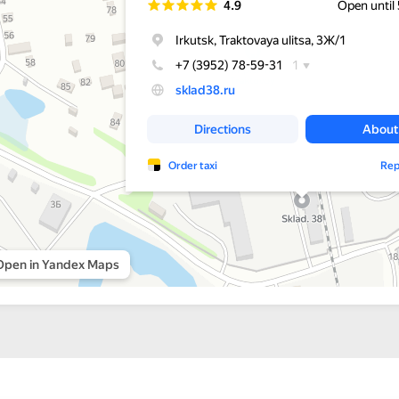
60А
S
360-420
510
80B
70A
S
420-490
595
80A
S
480-560
680
90A
S
540-630
765
В таблице указаны не все модели выпускаемых зарядных устрой
возможно исполнение с различным рабочим напряжением и си
Тип корпуса
Ширина, мм
Глубина,мм
Высо
S
360
290
5