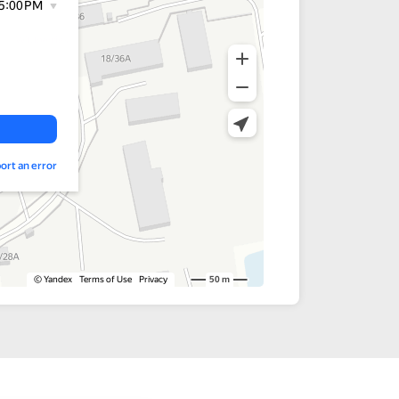
-600
-700
-800
-900
ств,
лой тока
та, мм
50