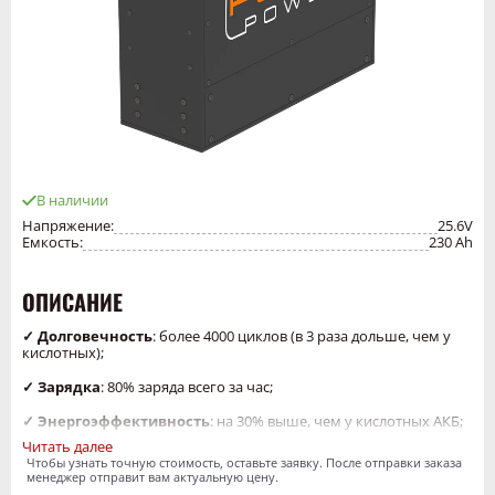
В наличии
Напряжение:
25.6V
Емкость:
230 Ah
ОПИСАНИЕ
✓ Долговечность
: более 4000 циклов (в 3 раза дольше, чем у
кислотных);
✓ Зарядка
: 80% заряда всего за час;
✓ Энергоэффективность
: на 30% выше, чем у кислотных АКБ;
Читать далее
✓ Минимальное обслуживание
: без долива воды и коррозии;
Чтобы узнать точную стоимость, оставьте заявку. После отправки заказа
менеджер отправит вам актуальную цену.
✓ Безопасность
: встроенная BMS, защита от перегрева и