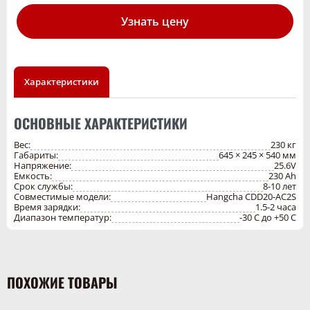
короткого замыкания.
Узнать цену
Характеристики
ОСНОВНЫЕ ХАРАКТЕРИСТИКИ
Вес:
230 кг
Габариты:
645 × 245 × 540 мм
Напряжение:
25.6V
Емкость:
230 Ah
Срок службы:
8-10 лет
Совместимые модели:
Hangcha CDD20-AC2S
Время зарядки:
1.5-2 часа
Диапазон температур:
-30 C до +50 C
ПОХОЖИЕ ТОВАРЫ