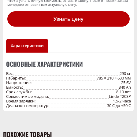
Чтобы узнать точную стоимость, оставьте заявку. После отправки заказа
менеджер отправит вам актуальную цену.
✓ Безопасность
: встроенная BMS, защита от перегрева и
короткого замыкания.
Узнать цену
Характеристики
ОСНОВНЫЕ ХАРАКТЕРИСТИКИ
Вес:
290 кг
Габариты:
785 × 210 × 630 мм
Напряжение:
25.6V
Емкость:
340 Ah
Срок службы:
8-10 лет
Совместимые модели:
Linde Т20SP
Время зарядки:
1.5-2 часа
Диапазон температур:
-30 C до +50 C
ПОХОЖИЕ ТОВАРЫ