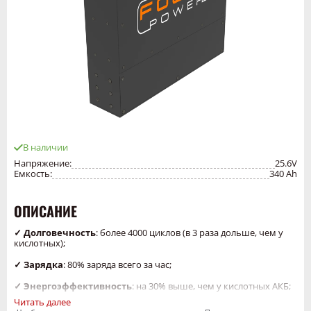
В наличии
Напряжение:
25.6V
Емкость:
340 Ah
ОПИСАНИЕ
✓ Долговечность
: более 4000 циклов (в 3 раза дольше, чем у
кислотных);
✓ Зарядка
: 80% заряда всего за час;
✓ Энергоэффективность
: на 30% выше, чем у кислотных АКБ;
Читать далее
✓ Минимальное обслуживание
: без долива воды и коррозии;