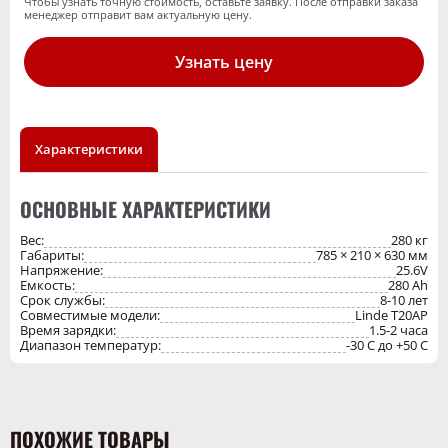
Чтобы узнать точную стоимость, оставьте заявку. После отправки заказа
менеджер отправит вам актуальную цену.
✓ Безопасность
: встроенная BMS, защита от перегрева и
короткого замыкания.
Узнать цену
Характеристики
ОСНОВНЫЕ ХАРАКТЕРИСТИКИ
Вес:
280 кг
Габариты:
785 × 210 × 630 мм
Напряжение:
25.6V
Емкость:
280 Ah
Срок службы:
8-10 лет
Совместимые модели:
Linde Т20AP
Время зарядки:
1.5-2 часа
Диапазон температур:
-30 C до +50 C
ПОХОЖИЕ ТОВАРЫ