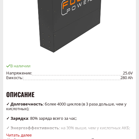
В наличии
Напряжение:
25.6V
Емкость:
280 Ah
ОПИСАНИЕ
✓ Долговечность
: более 4000 циклов (в 3 раза дольше, чем у
кислотных);
✓ Зарядка
: 80% заряда всего за час;
✓ Энергоэффективность
: на 30% выше, чем у кислотных АКБ;
Читать далее
✓ Минимальное обслуживание
: без долива воды и коррозии;